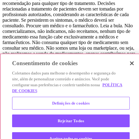
recomendação para qualquer tipo de tratamento. Decisões
relacionadas a tratamento de pacientes devem ser tomadas por
profissionais autorizados, considerando as características de cada
paciente. Se persistirem os sintomas, o médico deverá ser
consultado. Procure um médico e o farmacêutico. Leia a bula. Não
comercializamos, não indicamos, não receitamos, nenhum tipo de
medicamento essa função cabe exclusivamente a médicos e
farmacêuticos. Não consuma qualquer tipo de medicamento sem
consultar seu médico. Não somos uma loja ou marketplace, ou seja,
não realizamos a venda de medicamentos, apenas contribuímos para
que você encontre o preço mais barato, comparando os preços de
Consentimento de cookies
produtos farmacêuticos. Contribuímos e damos auxílio para que sua
experiência seja bem-sucedida, mas a finalização da compra
Coletamos dados para melhorar o desempenho e segurança do
acontece nos sites das nossas lojas parceiras.
site, além de personalizar conteúdo e anúncios. Você pode
configurar suas preferências e conferir também nossa
POLÍTICA
© 2025 Afya Participações S.A. - todos os direitos reservados.
DE COOKIES
Alameda Lorena, 269 - Jardim Paulista - São Paulo / SP - CEP.:
01424-001 - CNPJ 23.399.329/0002-53.
Definições de cookies
Rejeitar Todos
Aceitar todos os cookies