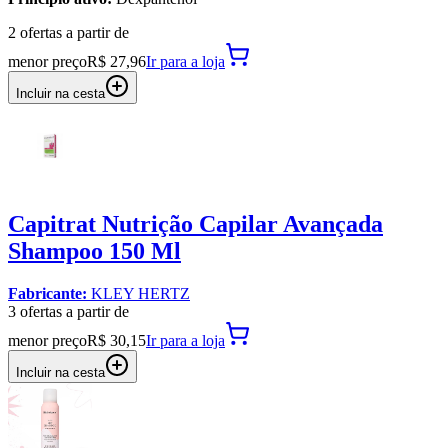
2
oferta
s a partir de
menor preço
R$ 27,96
Ir para
a loja
Incluir na cesta
Capitrat Nutrição Capilar Avançada
Shampoo 150 Ml
Fabricante:
KLEY HERTZ
3
oferta
s a partir de
menor preço
R$ 30,15
Ir para
a loja
Incluir na cesta