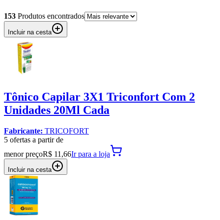
153
Produto
s
encontrado
s
Incluir na cesta
Tônico Capilar 3X1 Triconfort Com 2
Unidades 20Ml Cada
Fabricante:
TRICOFORT
5
oferta
s a partir de
menor preço
R$ 11,66
Ir para
a loja
Incluir na cesta