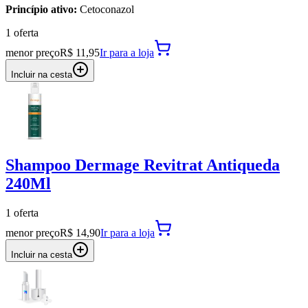
Princípio ativo:
Cetoconazol
1
oferta
menor preço
R$ 11,95
Ir para
a loja
Incluir na cesta
Shampoo Dermage Revitrat Antiqueda
240Ml
1
oferta
menor preço
R$ 14,90
Ir para
a loja
Incluir na cesta