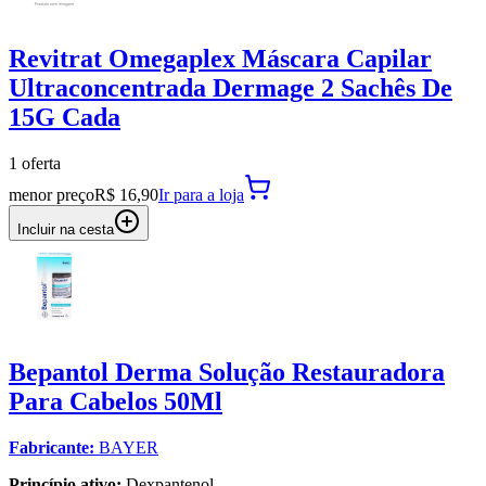
Revitrat Omegaplex Máscara Capilar
Ultraconcentrada Dermage 2 Sachês De
15G Cada
1
oferta
menor preço
R$ 16,90
Ir para
a loja
Incluir na cesta
Bepantol Derma Solução Restauradora
Para Cabelos 50Ml
Fabricante:
BAYER
Princípio ativo:
Dexpantenol