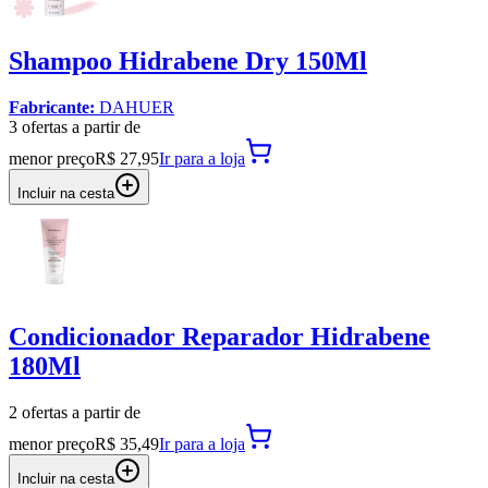
Shampoo Hidrabene Dry 150Ml
Fabricante:
DAHUER
3
oferta
s a partir de
menor preço
R$ 27,95
Ir para
a loja
Incluir na cesta
Condicionador Reparador Hidrabene
180Ml
2
oferta
s a partir de
menor preço
R$ 35,49
Ir para
a loja
Incluir na cesta