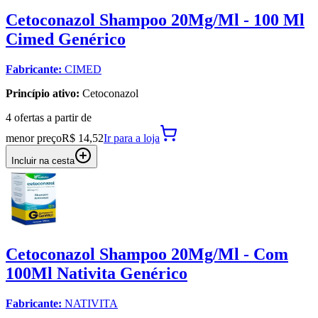
Cetoconazol Shampoo 20Mg/Ml - 100 Ml
Cimed Genérico
Fabricante:
CIMED
Princípio ativo:
Cetoconazol
4
oferta
s a partir de
menor preço
R$ 14,52
Ir para
a loja
Incluir na cesta
Cetoconazol Shampoo 20Mg/Ml - Com
100Ml Nativita Genérico
Fabricante:
NATIVITA