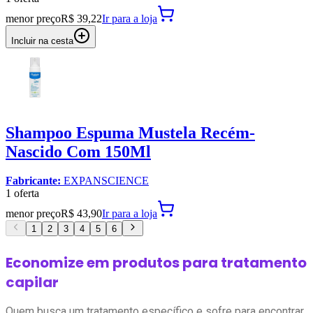
menor preço
R$ 39,22
Ir para
a loja
Incluir na cesta
Shampoo Espuma Mustela Recém-
Nascido Com 150Ml
Fabricante:
EXPANSCIENCE
1
oferta
menor preço
R$ 43,90
Ir para
a loja
1
2
3
4
5
6
Economize em produtos para tratamento
capilar
Quem busca um tratamento específico e sofre para encontrar