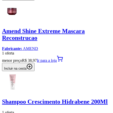
Amend Shine Extreme Mascara
Reconstrucao
Fabricante:
AMEND
1
oferta
menor preço
R$ 38,97
Ir para
a loja
Incluir na cesta
Shampoo Crescimento Hidrabene 200Ml
1
oferta