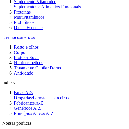
Suplemento Vitamínico
Suplementos e Alimentos Funcionais
Proteínas
Multivitamínicos
Probióticos
Dietas Especiais
Dermocosméticos
Rosto e olhos
Corpo
Protetor Solar
Nutricosméticos
Tratamento Capilar Dermo
Anti-idade
Índices
Bulas A-Z
Drogarias/Farmácias parceiras
Fabricantes A-Z
Genéricos A-Z
Princípios Ativos A-Z
Nossas políticas