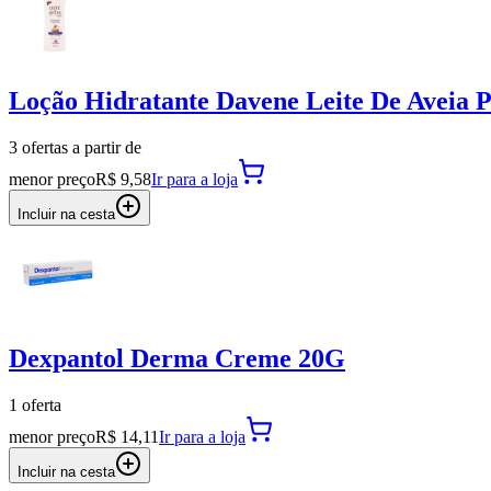
Loção Hidratante Davene Leite De Aveia 
3
oferta
s a partir de
menor preço
R$ 9,58
Ir para
a loja
Incluir na cesta
Dexpantol Derma Creme 20G
1
oferta
menor preço
R$ 14,11
Ir para
a loja
Incluir na cesta