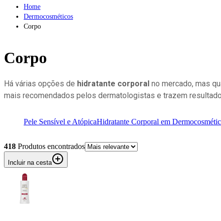
Home
Dermocosméticos
Corpo
Corpo
Há várias opções de
hidratante corporal
no mercado, mas qua
mais recomendados pelos dermatologistas e trazem resultado
Pele Sensível e Atópica
Hidratante Corporal em Dermocosmétic
418
Produto
s
encontrado
s
Incluir na cesta