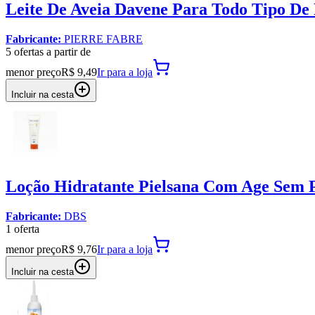
Leite De Aveia Davene Para Todo Tipo De
Fabricante:
PIERRE FABRE
5
oferta
s a partir de
menor preço
R$ 9,49
Ir para
a loja
Incluir na cesta
Loção Hidratante Pielsana Com Age Sem
Fabricante:
DBS
1
oferta
menor preço
R$ 9,76
Ir para
a loja
Incluir na cesta