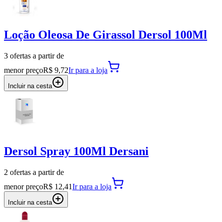
Loção Oleosa De Girassol Dersol 100Ml
3
oferta
s a partir de
menor preço
R$ 9,72
Ir para
a loja
Incluir na cesta
Dersol Spray 100Ml Dersani
2
oferta
s a partir de
menor preço
R$ 12,41
Ir para
a loja
Incluir na cesta