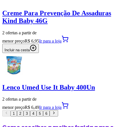
Creme Para Prevenção De Assaduras
Kind Baby 46G
2
oferta
s a partir de
menor preço
R$ 6,95
Ir para
a loja
Incluir na cesta
Lenco Umed Use It Baby 400Un
2
oferta
s a partir de
menor preço
R$ 6,49
Ir para
a loja
1
2
3
4
5
6