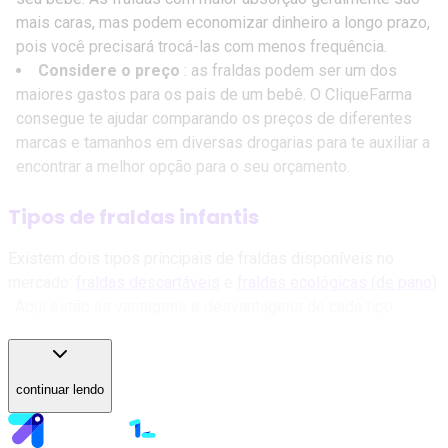
mais caras, mas podem economizar dinheiro a longo prazo,
pois você precisará trocá-las com menos frequência.
Considere o preço
: as fraldas podem ser um dos
maiores gastos para os pais de um bebê. O CliqueFarma
consegue te ajudar comparando os preços de diferentes
marcas e tamanhos em diversas drogarias para te auxiliar a
encontrar a melhor opção para o seu orçamento.
Tipos de fraldas infantis
Existem dois tipos principais de fraldas disponíveis no
mercado:
fraldas descartáveis
e
fraldas ecológicas (de pano)
. Aqui estão as vantagens e desvantagens de cada tipo:
Fraldas descartáveis
continuar lendo
As
fraldas descartáveis
são feitas de materiais sintéticos,
como polpa de celulose, plástico e materiais absorventes, e
são projetadas para serem usadas apenas uma vez. Elas são