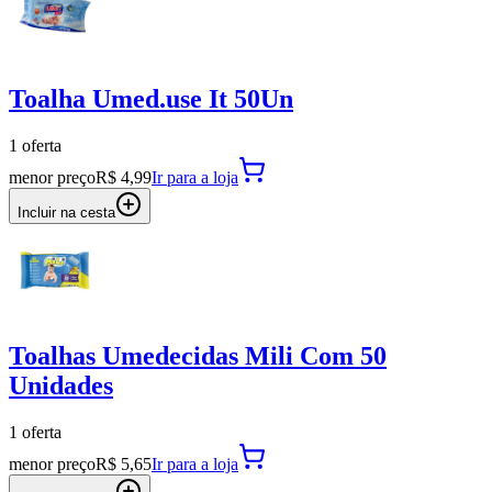
Toalha Umed.use It 50Un
1
oferta
menor preço
R$ 4,99
Ir para
a loja
Incluir na cesta
Toalhas Umedecidas Mili Com 50
Unidades
1
oferta
menor preço
R$ 5,65
Ir para
a loja