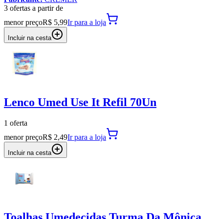
3
oferta
s a partir de
menor preço
R$ 5,99
Ir para
a loja
Incluir na cesta
Lenco Umed Use It Refil 70Un
1
oferta
menor preço
R$ 2,49
Ir para
a loja
Incluir na cesta
Toalhas Umedecidas Turma Da Mônica