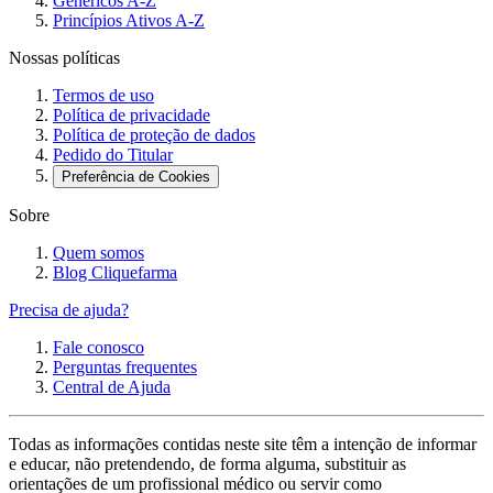
Genéricos A-Z
Princípios Ativos A-Z
Tanto as fraldas descartáveis quanto as fraldas de pano têm
suas vantagens e desvantagens. A escolha final depende das
Nossas políticas
preferências e necessidades dos pais e da situação
Termos de uso
financeira da família. Se você está em dúvida, considere
Política de privacidade
experimentar ambos os tipos para descobrir qual é a melhor
Política de proteção de dados
Pedido do Titular
opção para você e seu bebê.
Preferência de Cookies
Como cuidar da pele do bebê durante as
Sobre
trocas de fraldas?
Quem somos
Blog Cliquefarma
Durante as trocas de fraldas, é importante cuidar da pele
Precisa de ajuda?
delicada do bebê para evitar irritações e assaduras. Aqui
estão algumas dicas para ajudar a manter a pele do bebê
Fale conosco
Perguntas frequentes
saudável:
Central de Ajuda
Limpeza adequada
: use água morna e um pano macio
ou lenços umedecidos sem perfume para limpar o bebê.
Todas as informações contidas neste site têm a intenção de informar
e educar, não pretendendo, de forma alguma, substituir as
Certifique-se de limpar completamente as dobras de pele e
orientações de um profissional médico ou servir como