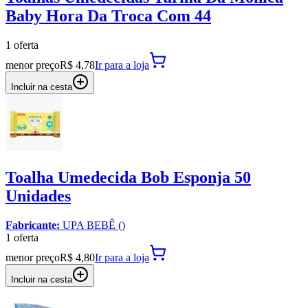
Baby Hora Da Troca Com 44
1
oferta
menor preço
R$ 4,78
Ir para
a loja
Incluir na cesta
Toalha Umedecida Bob Esponja 50
Unidades
Fabricante:
UPA BEBÊ ()
1
oferta
menor preço
R$ 4,80
Ir para
a loja
Incluir na cesta