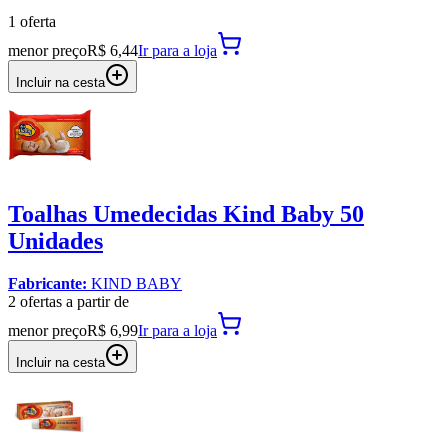
1
oferta
menor preço
R$ 6,44
Ir para
a loja
Incluir na cesta
Toalhas Umedecidas Kind Baby 50
Unidades
Fabricante:
KIND BABY
2
oferta
s a partir de
menor preço
R$ 6,99
Ir para
a loja
Incluir na cesta