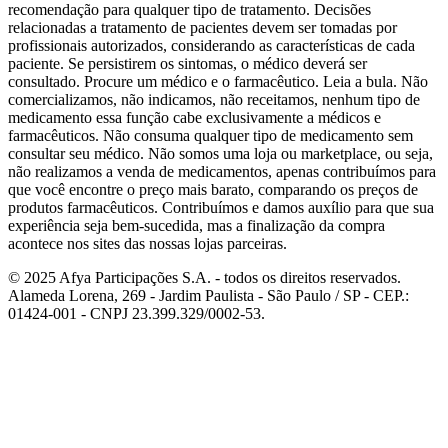
áreas difíceis de alcançar.
recomendação para qualquer tipo de tratamento. Decisões
Troca frequente de fraldas
: troque a fralda do bebê
relacionadas a tratamento de pacientes devem ser tomadas por
profissionais autorizados, considerando as características de cada
com frequência para evitar que a pele fique em contato
paciente. Se persistirem os sintomas, o médico deverá ser
prolongado com a urina e as fezes.
consultado. Procure um médico e o farmacêutico. Leia a bula. Não
Uso de creme de assaduras e pomadas
: use um
comercializamos, não indicamos, não receitamos, nenhum tipo de
medicamento essa função cabe exclusivamente a médicos e
creme de assaduras caso o bebê esteja assado ou
farmacêuticos. Não consuma qualquer tipo de medicamento sem
pomadas de barreira como forma de prevenção para ajudar a
consultar seu médico. Não somos uma loja ou marketplace, ou seja,
proteger a pele do bebê contra a umidade e fricção.
não realizamos a venda de medicamentos, apenas contribuímos para
que você encontre o preço mais barato, comparando os preços de
Certifique-se de escolher um creme que seja seguro para
produtos farmacêuticos. Contribuímos e damos auxílio para que sua
bebês e sem perfume.
experiência seja bem-sucedida, mas a finalização da compra
Seque bem o seu bebê, antes de colocar a fralda
:
acontece nos sites das nossas lojas parceiras.
entre uma troca e outra, garanta que a pele do bebê esteja
© 2025 Afya Participações S.A. - todos os direitos reservados.
totalmente seca antes de colocar a nova fralda. Dê
Alameda Lorena, 269 - Jardim Paulista - São Paulo / SP - CEP.:
preferência para fraldas de material respirável e menos
01424-001 - CNPJ 23.399.329/0002-53.
plastificadas.
Soluções para problemas comuns com
fraldas infantis