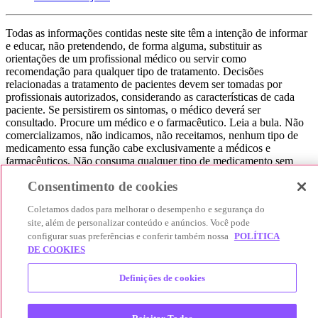
Todas as informações contidas neste site têm a intenção de informar
e educar, não pretendendo, de forma alguma, substituir as
orientações de um profissional médico ou servir como
recomendação para qualquer tipo de tratamento. Decisões
relacionadas a tratamento de pacientes devem ser tomadas por
profissionais autorizados, considerando as características de cada
paciente. Se persistirem os sintomas, o médico deverá ser
consultado. Procure um médico e o farmacêutico. Leia a bula. Não
comercializamos, não indicamos, não receitamos, nenhum tipo de
medicamento essa função cabe exclusivamente a médicos e
farmacêuticos. Não consuma qualquer tipo de medicamento sem
consultar seu médico. Não somos uma loja ou marketplace, ou seja,
Consentimento de cookies
não realizamos a venda de medicamentos, apenas contribuímos para
que você encontre o preço mais barato, comparando os preços de
Coletamos dados para melhorar o desempenho e segurança do
produtos farmacêuticos. Contribuímos e damos auxílio para que sua
site, além de personalizar conteúdo e anúncios. Você pode
experiência seja bem-sucedida, mas a finalização da compra
configurar suas preferências e conferir também nossa
POLÍTICA
acontece nos sites das nossas lojas parceiras.
DE COOKIES
© 2025 Afya Participações S.A. - todos os direitos reservados.
Alameda Lorena, 269 - Jardim Paulista - São Paulo / SP - CEP.:
Definições de cookies
01424-001 - CNPJ 23.399.329/0002-53.