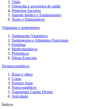
Visão
Ortopedia e acessórios de saúde
Primeiros Socorros
Suporte médico e Equipamentos
Testes e Diagnósticos
Vitaminas e suplementos
Suplemento Vitamínico
Suplementos e Alimentos Funcionais
Proteínas
Multivitamínicos
Probióticos
Dietas Especiais
Dermocosméticos
Rosto e olhos
Corpo
Protetor Solar
Nutricosméticos
Tratamento Capilar Dermo
Anti-idade
Índices