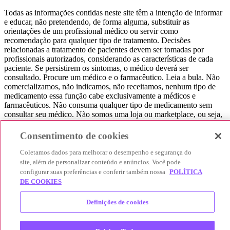
Todas as informações contidas neste site têm a intenção de informar
e educar, não pretendendo, de forma alguma, substituir as
orientações de um profissional médico ou servir como
recomendação para qualquer tipo de tratamento. Decisões
relacionadas a tratamento de pacientes devem ser tomadas por
profissionais autorizados, considerando as características de cada
paciente. Se persistirem os sintomas, o médico deverá ser
consultado. Procure um médico e o farmacêutico. Leia a bula. Não
comercializamos, não indicamos, não receitamos, nenhum tipo de
medicamento essa função cabe exclusivamente a médicos e
farmacêuticos. Não consuma qualquer tipo de medicamento sem
consultar seu médico. Não somos uma loja ou marketplace, ou seja,
não realizamos a venda de medicamentos, apenas contribuímos para
que você encontre o preço mais barato, comparando os preços de
Consentimento de cookies
produtos farmacêuticos. Contribuímos e damos auxílio para que sua
experiência seja bem-sucedida, mas a finalização da compra
Coletamos dados para melhorar o desempenho e segurança do
acontece nos sites das nossas lojas parceiras.
site, além de personalizar conteúdo e anúncios. Você pode
configurar suas preferências e conferir também nossa
POLÍTICA
© 2025 Afya Participações S.A. - todos os direitos reservados.
DE COOKIES
Alameda Lorena, 269 - Jardim Paulista - São Paulo / SP - CEP.:
01424-001 - CNPJ 23.399.329/0002-53.
Definições de cookies