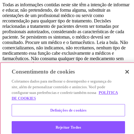
Todas as informações contidas neste site têm a intenção de informar
e educar, não pretendendo, de forma alguma, substituir as
orientações de um profissional médico ou servir como
recomendação para qualquer tipo de tratamento. Decisões
relacionadas a tratamento de pacientes devem ser tomadas por
profissionais autorizados, considerando as características de cada
paciente. Se persistirem os sintomas, o médico deverá ser
consultado. Procure um médico e o farmacêutico. Leia a bula. Não
comercializamos, não indicamos, não receitamos, nenhum tipo de
medicamento essa função cabe exclusivamente a médicos e
farmacêuticos. Não consuma qualquer tipo de medicamento sem
consultar seu médico. Não somos uma loja ou marketplace, ou seja,
não realizamos a venda de medicamentos, apenas contribuímos para
Consentimento de cookies
que você encontre o preço mais barato, comparando os preços de
produtos farmacêuticos. Contribuímos e damos auxílio para que sua
Coletamos dados para melhorar o desempenho e segurança do
experiência seja bem-sucedida, mas a finalização da compra
site, além de personalizar conteúdo e anúncios. Você pode
acontece nos sites das nossas lojas parceiras.
configurar suas preferências e conferir também nossa
POLÍTICA
DE COOKIES
© 2025 Afya Participações S.A. - todos os direitos reservados.
Alameda Lorena, 269 - Jardim Paulista - São Paulo / SP - CEP.:
Definições de cookies
01424-001 - CNPJ 23.399.329/0002-53.
Rejeitar Todos