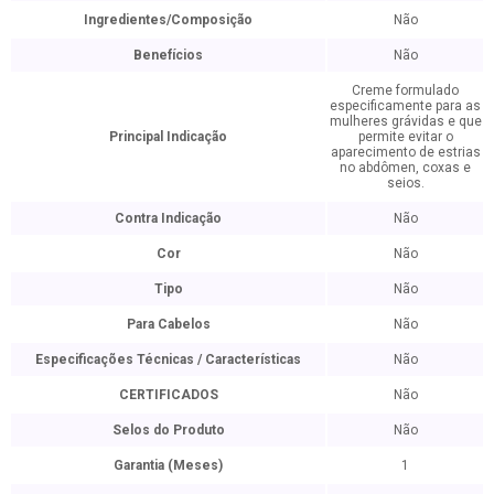
Ingredientes/Composição
Não
Benefícios
Não
Creme formulado
especificamente para as
mulheres grávidas e que
Principal Indicação
permite evitar o
aparecimento de estrias
no abdômen, coxas e
seios.
Contra Indicação
Não
Cor
Não
Tipo
Não
Para Cabelos
Não
Especificações Técnicas / Características
Não
CERTIFICADOS
Não
Selos do Produto
Não
Garantia (Meses)
1