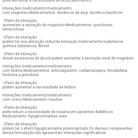
pode aumentar a necessidade de ácido pantotênico
Interações medicamento/medicamento:
com magnésio Medicamentos: diuréticos de alça, diurético tiazídicos
- Efeito da Interação:
aumentam a excreção de magnésio Medicamentos: quinolonas,
tetraciclinas
- Efeito da Interação:
podem ter sua absorção reduzida Interação medicamento/substância
química Substância: Álcool
- Efeito da Interação:
doses excessivas de álcool podem aumentar a excreção renal de magnésio
Interações medicamento/medicamento:
com biotina Medicamentos: anticoagulante, carbamazepina, fenobarbital,
fenitoina e primidona
- Efeito da Interação:
podem aumentar a necessidade de biotina
Interações medicamento/medicamento:
com cromo Medicamento: Insulina
- Efeito da Interação:
pode reduzir a necessidade de insulina em pacientes diabéticos
Medicamento: hipoglicemiantes orais
- Efeito da Interação:
podem ter o efeito hipoglicemiante potencializado Os demais componentes
dessa formulação não apresentam interações significativas.