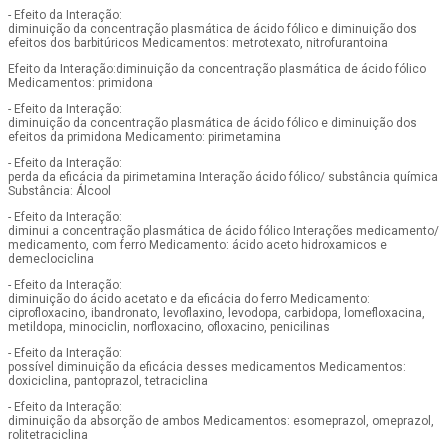
- Efeito da Interação:
diminuição da concentração plasmática de ácido fólico e diminuição dos
efeitos dos barbitúricos Medicamentos: metrotexato, nitrofurantoina
Efeito da Interação:diminuição da concentração plasmática de ácido fólico
Medicamentos: primidona
- Efeito da Interação:
diminuição da concentração plasmática de ácido fólico e diminuição dos
efeitos da primidona Medicamento: pirimetamina
- Efeito da Interação:
perda da eficácia da pirimetamina Interação ácido fólico/ substância química
Substância: Álcool
- Efeito da Interação:
diminui a concentração plasmática de ácido fólico Interações medicamento/
medicamento, com ferro Medicamento: ácido aceto hidroxamicos e
demeclociclina
- Efeito da Interação:
diminuição do ácido acetato e da eficácia do ferro Medicamento:
ciprofloxacino, ibandronato, levoflaxino, levodopa, carbidopa, lomefloxacina,
metildopa, minociclin, norfloxacino, ofloxacino, penicilinas
- Efeito da Interação:
possível diminuição da eficácia desses medicamentos Medicamentos:
doxiciclina, pantoprazol, tetraciclina
- Efeito da Interação:
diminuição da absorção de ambos Medicamentos: esomeprazol, omeprazol,
rolitetraciclina