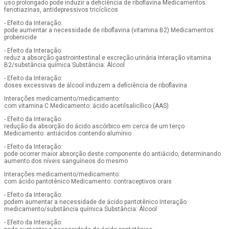
uso prolongado pode induzir a deficiência de riboflavina Medicamentos:
fenotiazinas, antidepressivos tricíclicos
- Efeito da Interação:
pode aumentar a necessidade de riboflavina (vitamina B2) Medicamentos:
probenicide
- Efeito da Interação:
reduz a absorção gastrointestinal e excreção urinária Interação vitamina
B2/substância química Substância: Álcool
- Efeito da Interação:
doses excessivas de álcool induzem a deficiência de riboflavina
Interações medicamento/medicamento:
com vitamina C Medicamento: ácido acetilsalicílico (AAS)
- Efeito da Interação:
redução da absorção do ácido ascórbico em cerca de um terço
Medicamento: antiácidos contendo alumínio
- Efeito da Interação:
pode ocorrer maior absorção deste componente do antiácido, determinando
aumento dos níveis sanguíneos do mesmo
Interações medicamento/medicamento:
com ácido pantotênico Medicamento: contraceptivos orais
- Efeito da Interação:
podem aumentar a necessidade de ácido pantotênico Interação
medicamento/substância química Substância: Álcool
- Efeito da Interação: