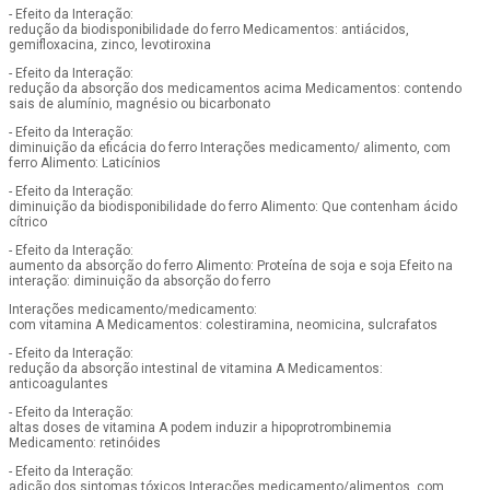
- Efeito da Interação:
redução da biodisponibilidade do ferro Medicamentos: antiácidos,
gemifloxacina, zinco, levotiroxina
- Efeito da Interação:
redução da absorção dos medicamentos acima Medicamentos: contendo
sais de alumínio, magnésio ou bicarbonato
- Efeito da Interação:
diminuição da eficácia do ferro Interações medicamento/ alimento, com
ferro Alimento: Laticínios
- Efeito da Interação:
diminuição da biodisponibilidade do ferro Alimento: Que contenham ácido
cítrico
- Efeito da Interação:
aumento da absorção do ferro Alimento: Proteína de soja e soja Efeito na
interação: diminuição da absorção do ferro
Interações medicamento/medicamento:
com vitamina A Medicamentos: colestiramina, neomicina, sulcrafatos
- Efeito da Interação:
redução da absorção intestinal de vitamina A Medicamentos:
anticoagulantes
- Efeito da Interação:
altas doses de vitamina A podem induzir a hipoprotrombinemia
Medicamento: retinóides
- Efeito da Interação:
adição dos sintomas tóxicos Interações medicamento/alimentos, com