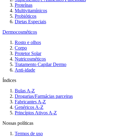
Proteínas
Multivitamínicos
Probióticos
Dietas Especiais
Dermocosméticos
Rosto e olhos
Corpo
Protetor Solar
Nutricosméticos
Tratamento Capilar Dermo
Anti-idade
Índices
Bulas A-Z
Drogarias/Farmácias parceiras
Fabricantes A-Z
Genéricos A-Z
Princípios Ativos A-Z
Nossas políticas
Termos de uso