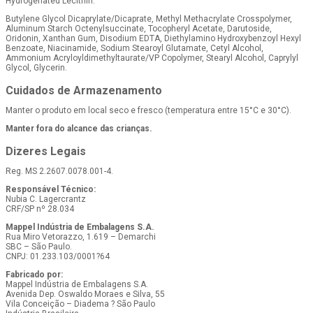
Hydrogenated Lecithin.
Butylene Glycol Dicaprylate/Dicaprate, Methyl Methacrylate Crosspolymer,
Aluminum Starch Octenylsuccinate, Tocopheryl Acetate, Darutoside,
Oridonin, Xanthan Gum, Disodium EDTA, Diethylamino Hydroxybenzoyl Hexyl
Benzoate, Niacinamide, Sodium Stearoyl Glutamate, Cetyl Alcohol,
Ammonium Acryloyldimethyltaurate/VP Copolymer, Stearyl Alcohol, Caprylyl
Glycol, Glycerin.
Cuidados de Armazenamento
Manter o produto em local seco e fresco (temperatura entre 15°C e 30°C).
Manter fora do alcance das crianças.
Dizeres Legais
Reg. MS 2.2607.0078.001-4.
Responsável Técnico:
Nubia C. Lagercrantz
CRF/SP nº 28.034
Mappel Indústria de Embalagens S.A.
Rua Miro Vetorazzo, 1.619 – Demarchi
SBC – São Paulo.
CNPJ: 01.233.103/0001?64
Fabricado por:
Mappel Indústria de Embalagens S.A.
Avenida Dep. Oswaldo Moraes e Silva, 55
Vila Conceição – Diadema ? São Paulo