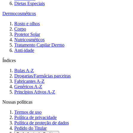
Dietas Especiais
Dermocosméticos
Rosto e olhos
Corpo
Protetor Solar
Nutricosméticos
Tratamento Capilar Dermo
Anti-idade
Índices
Bulas A-Z
Drogarias/Farmácias parceiras
Fabricantes A-Z
Genéricos A-Z
Princípios Ativos A-Z
Nossas políticas
Termos de uso
Política de privacidade
Política de proteção de dados
Pedido do Titular