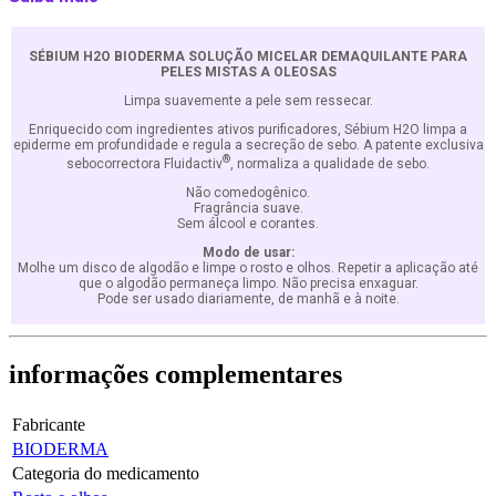
SÉBIUM H2O BIODERMA SOLUÇÃO MICELAR DEMAQUILANTE PARA
PELES MISTAS A OLEOSAS
Limpa suavemente a pele sem ressecar.
Enriquecido com ingredientes ativos purificadores, Sébium H2O limpa a
epiderme em profundidade e regula a secreção de sebo. A patente exclusiva
®
sebocorrectora Fluidactiv
, normaliza a qualidade de sebo.
Não comedogênico.
Fragrância suave.
Sem álcool e corantes.
Modo de usar:
Molhe um disco de algodão e limpe o rosto e olhos. Repetir a aplicação até
que o algodão permaneça limpo. Não precisa enxaguar.
Pode ser usado diariamente, de manhã e à noite.
informações
complementares
Fabricante
BIODERMA
Categoria do medicamento