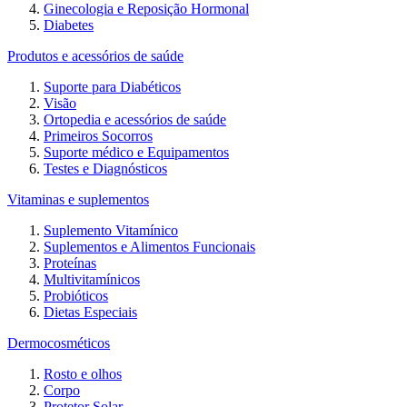
Ginecologia e Reposição Hormonal
Diabetes
Produtos e acessórios de saúde
Suporte para Diabéticos
Visão
Ortopedia e acessórios de saúde
Primeiros Socorros
Suporte médico e Equipamentos
Testes e Diagnósticos
Vitaminas e suplementos
Suplemento Vitamínico
Suplementos e Alimentos Funcionais
Proteínas
Multivitamínicos
Probióticos
Dietas Especiais
Dermocosméticos
Rosto e olhos
Corpo
Protetor Solar