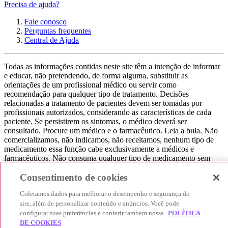
Precisa de ajuda?
Fale conosco
Perguntas frequentes
Central de Ajuda
Todas as informações contidas neste site têm a intenção de informar
e educar, não pretendendo, de forma alguma, substituir as
orientações de um profissional médico ou servir como
recomendação para qualquer tipo de tratamento. Decisões
relacionadas a tratamento de pacientes devem ser tomadas por
profissionais autorizados, considerando as características de cada
paciente. Se persistirem os sintomas, o médico deverá ser
consultado. Procure um médico e o farmacêutico. Leia a bula. Não
comercializamos, não indicamos, não receitamos, nenhum tipo de
medicamento essa função cabe exclusivamente a médicos e
farmacêuticos. Não consuma qualquer tipo de medicamento sem
consultar seu médico. Não somos uma loja ou marketplace, ou seja,
não realizamos a venda de medicamentos, apenas contribuímos para
Consentimento de cookies
que você encontre o preço mais barato, comparando os preços de
Coletamos dados para melhorar o desempenho e segurança do
produtos farmacêuticos. Contribuímos e damos auxílio para que sua
experiência seja bem-sucedida, mas a finalização da compra
site, além de personalizar conteúdo e anúncios. Você pode
acontece nos sites das nossas lojas parceiras.
configurar suas preferências e conferir também nossa
POLÍTICA
DE COOKIES