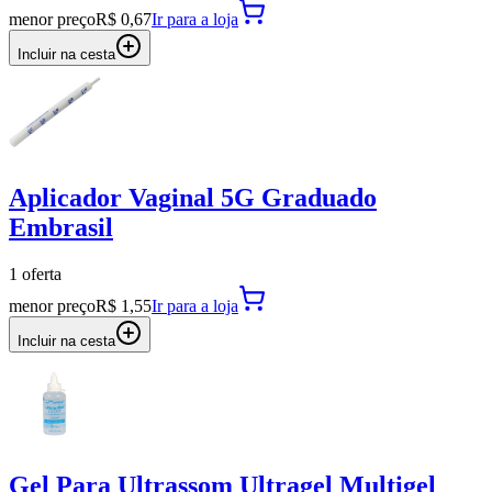
menor preço
R$ 0,67
Ir para
a loja
Incluir na cesta
Aplicador Vaginal 5G Graduado
Embrasil
1
oferta
menor preço
R$ 1,55
Ir para
a loja
Incluir na cesta
Gel Para Ultrassom Ultragel Multigel