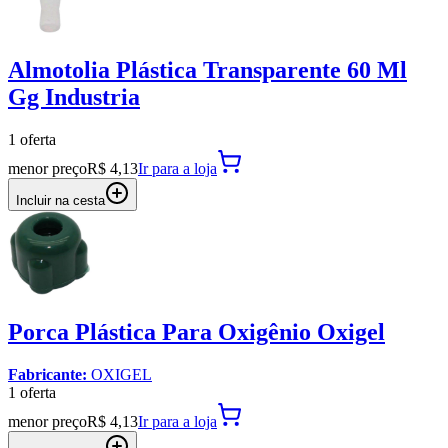
Almotolia Plástica Transparente 60 Ml
Gg Industria
1
oferta
menor preço
R$ 4,13
Ir para
a loja
Incluir na cesta
Porca Plástica Para Oxigênio Oxigel
Fabricante:
OXIGEL
1
oferta
menor preço
R$ 4,13
Ir para
a loja