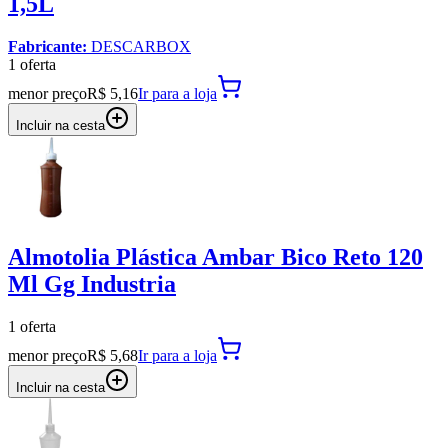
1,5L
Fabricante:
DESCARBOX
1
oferta
menor preço
R$ 5,16
Ir para
a loja
Incluir na cesta
Almotolia Plástica Ambar Bico Reto 120
Ml Gg Industria
1
oferta
menor preço
R$ 5,68
Ir para
a loja
Incluir na cesta