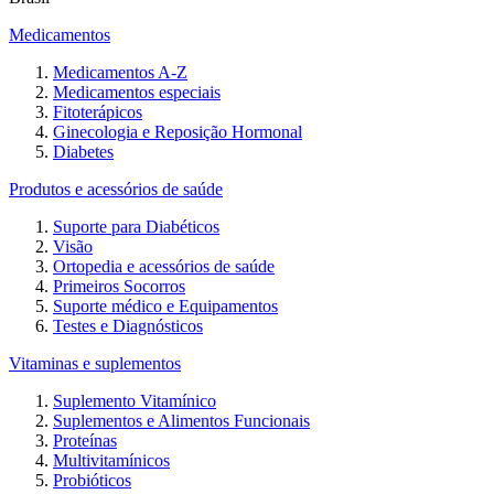
Medicamentos
Medicamentos A-Z
Medicamentos especiais
Fitoterápicos
Ginecologia e Reposição Hormonal
Diabetes
Produtos e acessórios de saúde
Suporte para Diabéticos
Visão
Ortopedia e acessórios de saúde
Primeiros Socorros
Suporte médico e Equipamentos
Testes e Diagnósticos
Vitaminas e suplementos
Suplemento Vitamínico
Suplementos e Alimentos Funcionais
Proteínas
Multivitamínicos
Probióticos