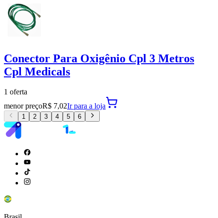
Conector Para Oxigênio Cpl 3 Metros
Cpl Medicals
1
oferta
menor preço
R$ 7,02
Ir para
a loja
1
2
3
4
5
6
Brasil