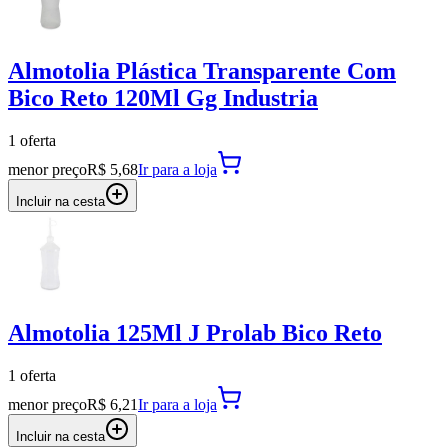
Almotolia Plástica Transparente Com
Bico Reto 120Ml Gg Industria
1
oferta
menor preço
R$ 5,68
Ir para
a loja
Incluir na cesta
Almotolia 125Ml J Prolab Bico Reto
1
oferta
menor preço
R$ 6,21
Ir para
a loja
Incluir na cesta