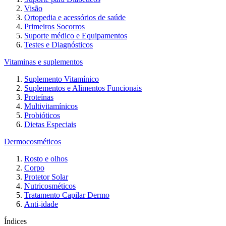
Visão
Ortopedia e acessórios de saúde
Primeiros Socorros
Suporte médico e Equipamentos
Testes e Diagnósticos
Vitaminas e suplementos
Suplemento Vitamínico
Suplementos e Alimentos Funcionais
Proteínas
Multivitamínicos
Probióticos
Dietas Especiais
Dermocosméticos
Rosto e olhos
Corpo
Protetor Solar
Nutricosméticos
Tratamento Capilar Dermo
Anti-idade
Índices