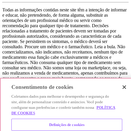
Todas as informações contidas neste site têm a intenção de informar
e educar, não pretendendo, de forma alguma, substituir as
orientações de um profissional médico ou servir como
recomendação para qualquer tipo de tratamento. Decisões
relacionadas a tratamento de pacientes devem ser tomadas por
profissionais autorizados, considerando as características de cada
paciente. Se persistirem os sintomas, o médico deverá ser
consultado. Procure um médico e o farmacêutico. Leia a bula. Não
comercializamos, não indicamos, não receitamos, nenhum tipo de
medicamento essa função cabe exclusivamente a médicos e
farmacêuticos. Não consuma qualquer tipo de medicamento sem
consultar seu médico. Não somos uma loja ou marketplace, ou seja,
não realizamos a venda de medicamentos, apenas contribuímos para
que você encontre o preço mais barato, comparando os preços de
produtos farmacêuticos. Contribuímos e damos auxílio para que sua
Consentimento de cookies
experiência seja bem-sucedida, mas a finalização da compra
acontece nos sites das nossas lojas parceiras.
Coletamos dados para melhorar o desempenho e segurança do
site, além de personalizar conteúdo e anúncios. Você pode
© 2025 Afya Participações S.A. - todos os direitos reservados.
configurar suas preferências e conferir também nossa
POLÍTICA
Alameda Lorena, 269 - Jardim Paulista - São Paulo / SP - CEP.:
DE COOKIES
01424-001 - CNPJ 23.399.329/0002-53.
Definições de cookies