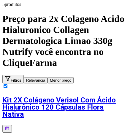
5
produto
s
Preço para
2x Colageno Acido
Hialuronico Collagen
Dermatologica Limao 330g
Nutrify
você encontra no
CliqueFarma
Filtros
Relevância
Menor preço
Kit 2X Colágeno Verisol Com Ácido
Hialurônico 120 Cápsulas Flora
Nativa