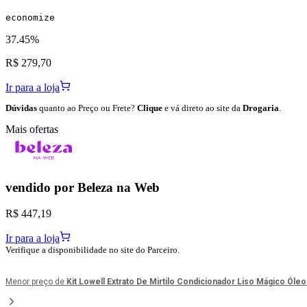
economize
37.45%
R$ 279,70
Ir para a loja
Dúvidas
quanto ao Preço ou Frete?
Clique
e vá direto ao site da
Drogaria
.
Mais ofertas
vendido por
Beleza na Web
R$ 447,19
Ir para a loja
Verifique a disponibilidade no site do Parceiro.
Menor preço de
Kit Lowell Extrato De Mirtilo Condicionador Liso Mágico Óle