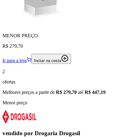
MENOR
PREÇO
R$ 279,70
Ir para a loja
Incluir na cesta
2
ofertas
Melhores preços a partir de
R$ 279,70
até
R$ 447,19
Menor preço
vendido por
Drogaria Drogasil