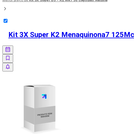
Menor preço de
Kit 3X Super D3 + K2 Mk7 30 Cápsulas Natulha
Kit 3X Super K2 Menaquinona7 125Mc