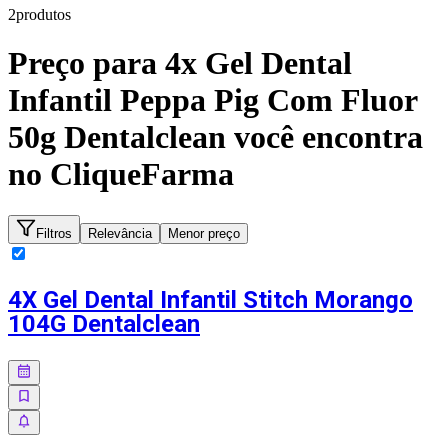
2
produto
s
Preço para
4x Gel Dental
Infantil Peppa Pig Com Fluor
50g Dentalclean
você encontra
no CliqueFarma
Filtros
Relevância
Menor preço
4X Gel Dental Infantil Stitch Morango
104G Dentalclean