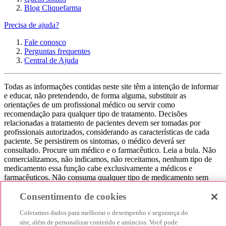
Blog Cliquefarma
Precisa de ajuda?
Fale conosco
Perguntas frequentes
Central de Ajuda
Todas as informações contidas neste site têm a intenção de informar
e educar, não pretendendo, de forma alguma, substituir as
orientações de um profissional médico ou servir como
recomendação para qualquer tipo de tratamento. Decisões
relacionadas a tratamento de pacientes devem ser tomadas por
profissionais autorizados, considerando as características de cada
paciente. Se persistirem os sintomas, o médico deverá ser
consultado. Procure um médico e o farmacêutico. Leia a bula. Não
comercializamos, não indicamos, não receitamos, nenhum tipo de
medicamento essa função cabe exclusivamente a médicos e
farmacêuticos. Não consuma qualquer tipo de medicamento sem
consultar seu médico. Não somos uma loja ou marketplace, ou seja,
Consentimento de cookies
não realizamos a venda de medicamentos, apenas contribuímos para
que você encontre o preço mais barato, comparando os preços de
Coletamos dados para melhorar o desempenho e segurança do
produtos farmacêuticos. Contribuímos e damos auxílio para que sua
site, além de personalizar conteúdo e anúncios. Você pode
experiência seja bem-sucedida, mas a finalização da compra