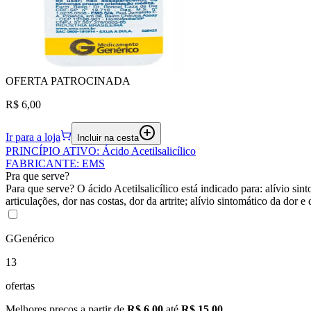
OFERTA
PATROCINADA
R$ 6,00
Ir para a loja
Incluir na cesta
PRINCÍPIO ATIVO
:
Ácido Acetilsalicílico
FABRICANTE
:
EMS
Pra que serve?
Para que serve? O ácido Acetilsalicílico está indicado para: alívio si
articulações, dor nas costas, dor da artrite; alívio sintomático da dor e
G
Genérico
13
ofertas
Melhores preços a partir de
R$ 6,00
até
R$ 15,00