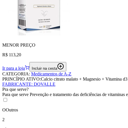
MENOR
PREÇO
R$ 113,20
Ir para a loja
Incluir na cesta
CATEGORIA
:
Medicamentos de A-Z
PRINCÍPIO ATIVO:
Calcio citrato malato + Magnesio + Vitamina d3
FABRICANTE
:
DOVALLE
Pra que serve?
Para que serve Prevenção e tratamento das deficiências de vitaminas e
O
Outros
2