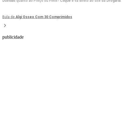
Dúvidas
quanto ao Preço ou Frete?
Clique
e vá direto ao site da
Drogaria
.
Bula de
Algi Osseo Com 30 Comprimidos
publicidade