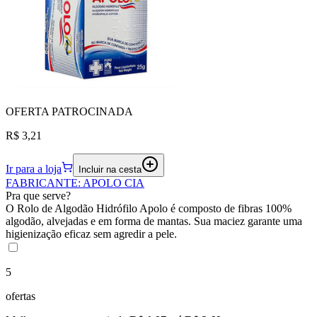
OFERTA
PATROCINADA
R$ 3,21
Ir para a loja
Incluir na cesta
FABRICANTE
:
APOLO CIA
Pra que serve?
O Rolo de Algodão Hidrófilo Apolo é composto de fibras 100%
algodão, alvejadas e em forma de mantas. Sua maciez garante uma
higienização eficaz sem agredir a pele.
5
ofertas