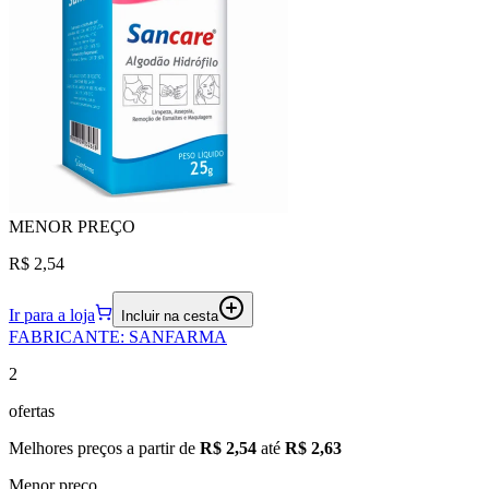
MENOR
PREÇO
R$ 2,54
Ir para a loja
Incluir na cesta
FABRICANTE
:
SANFARMA
2
ofertas
Melhores preços a partir de
R$ 2,54
até
R$ 2,63
Menor preço