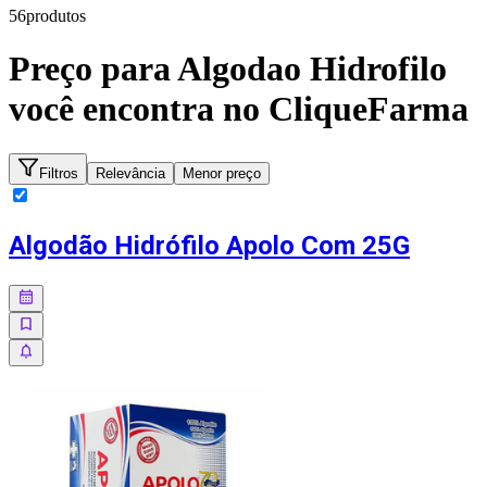
56
produto
s
Preço para
Algodao Hidrofilo
você encontra no CliqueFarma
Filtros
Relevância
Menor preço
Algodão Hidrófilo Apolo Com 25G