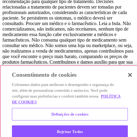
recomendação para qualquer tipo de tratamento. Decisões
relacionadas a tratamento de pacientes devem ser tomadas por
profissionais autorizados, considerando as características de cada
paciente. Se persistirem os sintomas, o médico deverá ser
consultado. Procure um médico e o farmacêutico. Leia a bula. Não
comercializamos, não indicamos, não receitamos, nenhum tipo de
medicamento essa função cabe exclusivamente a médicos e
farmacêuticos. Não consuma qualquer tipo de medicamento sem
consultar seu médico. Não somos uma loja ou marketplace, ou seja,
não realizamos a venda de medicamentos, apenas contribuímos para
que você encontre o preço mais barato, comparando os preços de
produtos farmacêuticos. Contribuímos e damos auxílio para que sua
experiência seja bem-sucedida, mas a finalização da compra
acontece nos sites das nossas lojas parceiras.
Consentimento de cookies
© 2025 Afya Participações S.A. - todos os direitos reservados.
Coletamos dados para melhorar o desempenho e segurança do
Alameda Lorena, 269 - Jardim Paulista - São Paulo / SP - CEP.:
site, além de personalizar conteúdo e anúncios. Você pode
01424-001 - CNPJ 23.399.329/0002-53.
configurar suas preferências e conferir também nossa
POLÍTICA
DE COOKIES
Definições de cookies
Rejeitar Todos