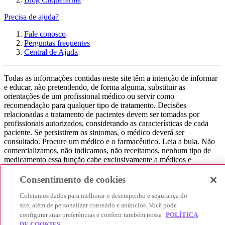
Precisa de ajuda?
Fale conosco
Perguntas frequentes
Central de Ajuda
Todas as informações contidas neste site têm a intenção de informar
e educar, não pretendendo, de forma alguma, substituir as
orientações de um profissional médico ou servir como
recomendação para qualquer tipo de tratamento. Decisões
relacionadas a tratamento de pacientes devem ser tomadas por
profissionais autorizados, considerando as características de cada
paciente. Se persistirem os sintomas, o médico deverá ser
consultado. Procure um médico e o farmacêutico. Leia a bula. Não
comercializamos, não indicamos, não receitamos, nenhum tipo de
medicamento essa função cabe exclusivamente a médicos e
farmacêuticos. Não consuma qualquer tipo de medicamento sem
consultar seu médico. Não somos uma loja ou marketplace, ou seja,
Consentimento de cookies
não realizamos a venda de medicamentos, apenas contribuímos para
que você encontre o preço mais barato, comparando os preços de
Coletamos dados para melhorar o desempenho e segurança do
produtos farmacêuticos. Contribuímos e damos auxílio para que sua
site, além de personalizar conteúdo e anúncios. Você pode
experiência seja bem-sucedida, mas a finalização da compra
configurar suas preferências e conferir também nossa
POLÍTICA
acontece nos sites das nossas lojas parceiras.
DE COOKIES