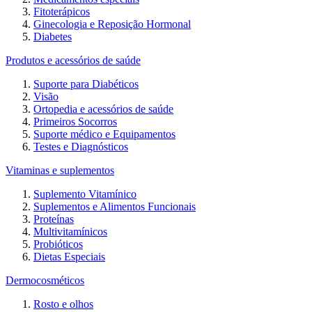
Fitoterápicos
Ginecologia e Reposição Hormonal
Diabetes
Produtos e acessórios de saúde
Suporte para Diabéticos
Visão
Ortopedia e acessórios de saúde
Primeiros Socorros
Suporte médico e Equipamentos
Testes e Diagnósticos
Vitaminas e suplementos
Suplemento Vitamínico
Suplementos e Alimentos Funcionais
Proteínas
Multivitamínicos
Probióticos
Dietas Especiais
Dermocosméticos
Rosto e olhos