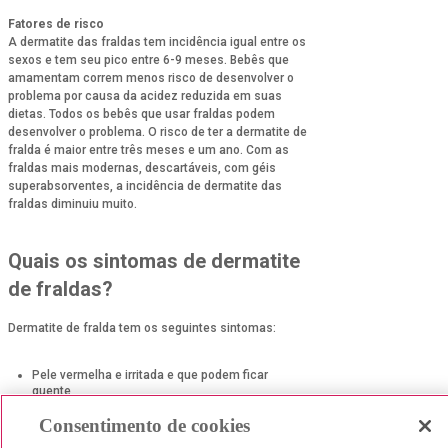
Fatores de risco
A dermatite das fraldas tem incidência igual entre os
sexos e tem seu pico entre 6-9 meses. Bebês que
amamentam correm menos risco de desenvolver o
problema por causa da acidez reduzida em suas
dietas. Todos os bebês que usar fraldas podem
desenvolver o problema. O risco de ter a dermatite de
fralda é maior entre três meses e um ano. Com as
fraldas mais modernas, descartáveis, com géis
superabsorventes, a incidência de dermatite das
fraldas diminuiu muito.
Quais os sintomas de dermatite
de fraldas?
Dermatite de fralda tem os seguintes sintomas:
Pele vermelha e irritada e que podem ficar
quente
Mudanças na disposição do bebê, ele fica mais
Consentimento de cookies
desconfortável do que o habitual e chora quando
a área de fralda é lavada.