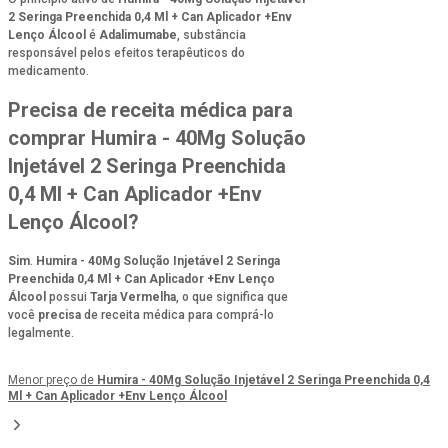
2 Seringa Preenchida 0,4 Ml + Can Aplicador +Env
Lenço Álcool
é
Adalimumabe
, substância
responsável pelos efeitos terapêuticos do
medicamento.
Precisa de receita médica para
comprar Humira - 40Mg Solução
Injetável 2 Seringa Preenchida
0,4 Ml + Can Aplicador +Env
Lenço Álcool?
Sim
.
Humira - 40Mg Solução Injetável 2 Seringa
Preenchida 0,4 Ml + Can Aplicador +Env Lenço
Álcool
possui
Tarja Vermelha
, o que significa que
você
precisa
de receita médica para comprá-lo
legalmente.
Menor preço de
Humira - 40Mg Solução Injetável 2 Seringa Preenchida 0,4
Ml + Can Aplicador +Env Lenço Álcool