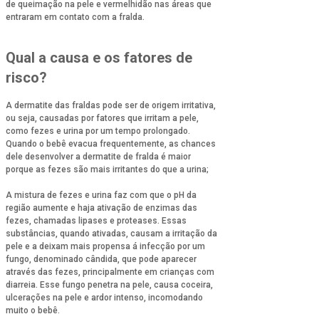
de queimação na pele e vermelhidão nas áreas que
entraram em contato com a fralda.
Qual a causa e os fatores de
risco?
A dermatite das fraldas pode ser de origem irritativa,
ou seja, causadas por fatores que irritam a pele,
como fezes e urina por um tempo prolongado.
Quando o bebê evacua frequentemente, as chances
dele desenvolver a dermatite de fralda é maior
porque as fezes são mais irritantes do que a urina;
A mistura de fezes e urina faz com que o pH da
região aumente e haja ativação de enzimas das
fezes, chamadas lipases e proteases. Essas
substâncias, quando ativadas, causam a irritação da
pele e a deixam mais propensa á infecção por um
fungo, denominado cândida, que pode aparecer
através das fezes, principalmente em crianças com
diarreia. Esse fungo penetra na pele, causa coceira,
ulcerações na pele e ardor intenso, incomodando
muito o bebê.