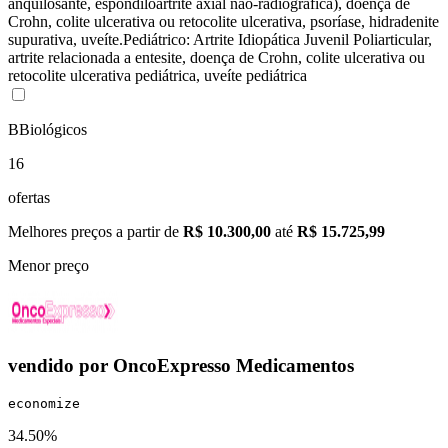
anquilosante, espondiloartrite axial não-radiográfica), doença de
Crohn, colite ulcerativa ou retocolite ulcerativa, psoríase, hidradenite
supurativa, uveíte.Pediátrico: Artrite Idiopática Juvenil Poliarticular,
artrite relacionada a entesite, doença de Crohn, colite ulcerativa ou
retocolite ulcerativa pediátrica, uveíte pediátrica
B
Biológicos
16
ofertas
Melhores preços a partir de
R$ 10.300,00
até
R$ 15.725,99
Menor preço
vendido por
OncoExpresso Medicamentos
economize
34.50%