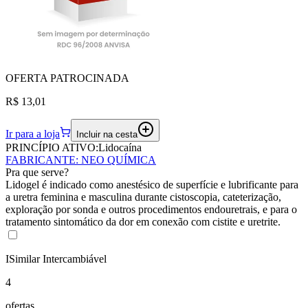
OFERTA
PATROCINADA
R$ 13,01
Ir para a loja
Incluir na cesta
PRINCÍPIO ATIVO:
Lidocaína
FABRICANTE
:
NEO QUÍMICA
Pra que serve?
Lidogel é indicado como anestésico de superfície e lubrificante para
a uretra feminina e masculina durante cistoscopia, cateterização,
exploração por sonda e outros procedimentos endouretrais, e para o
tratamento sintomático da dor em conexão com cistite e uretrite.
I
Similar Intercambiável
4
ofertas