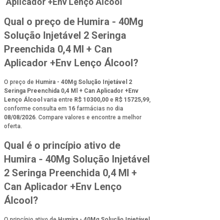
Aplicador +Env Lenço Álcool
Qual o preço de Humira - 40Mg
Solução Injetável 2 Seringa
Preenchida 0,4 Ml + Can
Aplicador +Env Lenço Álcool?
O preço de
Humira - 40Mg Solução Injetável 2
Seringa Preenchida 0,4 Ml + Can Aplicador +Env
Lenço Álcool
varia entre
R$ 10300,00
e
R$ 15725,99
,
conforme consulta em
16
farmácias no dia
08/08/2026
. Compare valores e encontre a melhor
oferta.
Qual é o princípio ativo de
Humira - 40Mg Solução Injetável
2 Seringa Preenchida 0,4 Ml +
Can Aplicador +Env Lenço
Álcool?
O princípio ativo de
Humira - 40Mg Solução Injetável