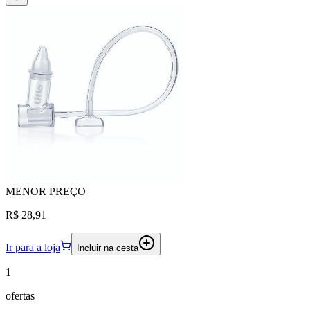
MENOR
PREÇO
R$ 28,91
Ir para a loja
Incluir na cesta
1
ofertas