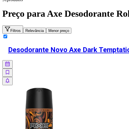
Preço para
Axe Desodorante Ro
Filtros
Relevância
Menor preço
Desodorante Novo Axe Dark Temptati