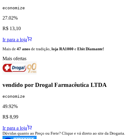
economize
27.02%
R$ 13,10
Ir para a loja
Mais de
47 anos
de tradição,
loja RA1000
e
Ebit Diamante!
Mais ofertas
vendido por
Drogal Farmacêutica LTDA
economize
49.92%
R$ 8,99
Ir para a loja
Dúvidas quanto ao Preço ou Frete? Clique e vá direto ao site da Drogaria.