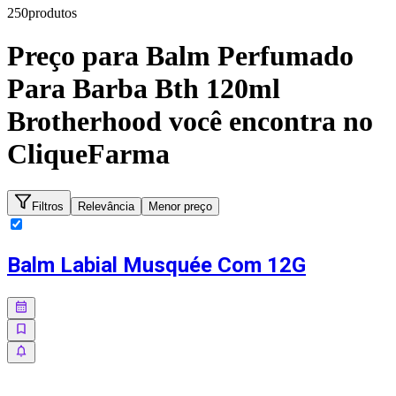
250
produto
s
Preço para
Balm Perfumado
Para Barba Bth 120ml
Brotherhood
você encontra no
CliqueFarma
Filtros
Relevância
Menor preço
Balm Labial Musquée Com 12G