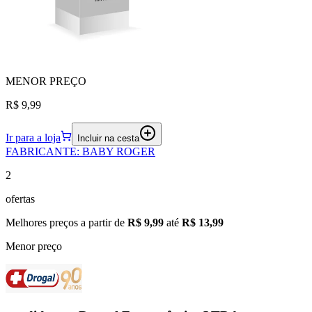
MENOR
PREÇO
R$ 9,99
Ir para a loja
Incluir na cesta
FABRICANTE
:
BABY ROGER
2
ofertas
Melhores preços a partir de
R$ 9,99
até
R$ 13,99
Menor preço