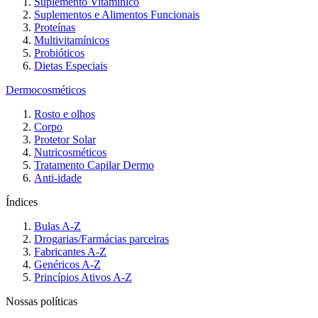
Suplemento Vitamínico
Suplementos e Alimentos Funcionais
Proteínas
Multivitamínicos
Probióticos
Dietas Especiais
Dermocosméticos
Rosto e olhos
Corpo
Protetor Solar
Nutricosméticos
Tratamento Capilar Dermo
Anti-idade
Índices
Bulas A-Z
Drogarias/Farmácias parceiras
Fabricantes A-Z
Genéricos A-Z
Princípios Ativos A-Z
Nossas políticas