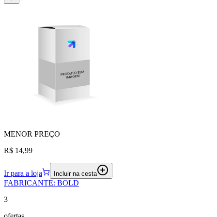
MENOR
PREÇO
R$ 14,99
Ir para a loja
Incluir na cesta
FABRICANTE
:
BOLD
3
ofertas