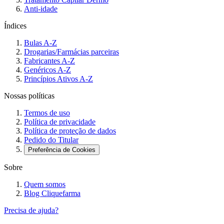
Anti-idade
Índices
Bulas A-Z
Drogarias/Farmácias parceiras
Fabricantes A-Z
Genéricos A-Z
Princípios Ativos A-Z
Nossas políticas
Termos de uso
Política de privacidade
Política de proteção de dados
Pedido do Titular
Preferência de Cookies
Sobre
Quem somos
Blog Cliquefarma
Precisa de ajuda?