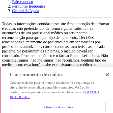
Fale conosco
Perguntas frequentes
Central de Ajuda
Todas as informações contidas neste site têm a intenção de informar
e educar, não pretendendo, de forma alguma, substituir as
orientações de um profissional médico ou servir como
recomendação para qualquer tipo de tratamento. Decisões
relacionadas a tratamento de pacientes devem ser tomadas por
profissionais autorizados, considerando as características de cada
paciente. Se persistirem os sintomas, o médico deverá ser
consultado. Procure um médico e o farmacêutico. Leia a bula. Não
comercializamos, não indicamos, não receitamos, nenhum tipo de
medicamento essa função cabe exclusivamente a médicos e
farmacêuticos. Não consuma qualquer tipo de medicamento sem
consultar seu médico. Não somos uma loja ou marketplace, ou seja,
Consentimento de cookies
não realizamos a venda de medicamentos, apenas contribuímos para
Coletamos dados para melhorar o desempenho e segurança do
que você encontre o preço mais barato, comparando os preços de
produtos farmacêuticos. Contribuímos e damos auxílio para que sua
site, além de personalizar conteúdo e anúncios. Você pode
experiência seja bem-sucedida, mas a finalização da compra
configurar suas preferências e conferir também nossa
POLÍTICA
acontece nos sites das nossas lojas parceiras.
DE COOKIES
© 2025 Afya Participações S.A. - todos os direitos reservados.
Definições de cookies
Alameda Lorena, 269 - Jardim Paulista - São Paulo / SP - CEP.: