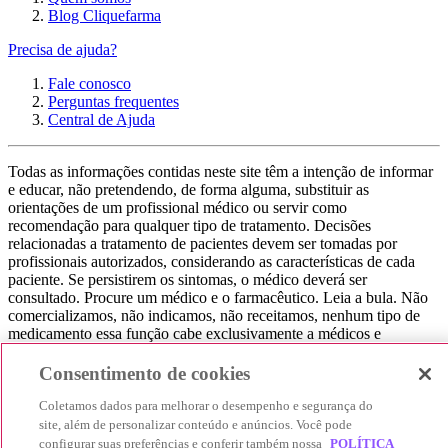
Blog Cliquefarma
Precisa de ajuda?
Fale conosco
Perguntas frequentes
Central de Ajuda
Todas as informações contidas neste site têm a intenção de informar
e educar, não pretendendo, de forma alguma, substituir as
orientações de um profissional médico ou servir como
recomendação para qualquer tipo de tratamento. Decisões
relacionadas a tratamento de pacientes devem ser tomadas por
profissionais autorizados, considerando as características de cada
paciente. Se persistirem os sintomas, o médico deverá ser
consultado. Procure um médico e o farmacêutico. Leia a bula. Não
comercializamos, não indicamos, não receitamos, nenhum tipo de
medicamento essa função cabe exclusivamente a médicos e
farmacêuticos. Não consuma qualquer tipo de medicamento sem
consultar seu médico. Não somos uma loja ou marketplace, ou seja,
Consentimento de cookies
não realizamos a venda de medicamentos, apenas contribuímos para
que você encontre o preço mais barato, comparando os preços de
Coletamos dados para melhorar o desempenho e segurança do
produtos farmacêuticos. Contribuímos e damos auxílio para que sua
site, além de personalizar conteúdo e anúncios. Você pode
experiência seja bem-sucedida, mas a finalização da compra
configurar suas preferências e conferir também nossa
POLÍTICA