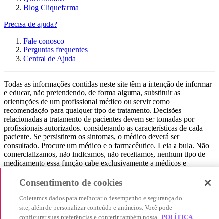
Blog Cliquefarma
Precisa de ajuda?
Fale conosco
Perguntas frequentes
Central de Ajuda
Todas as informações contidas neste site têm a intenção de informar
e educar, não pretendendo, de forma alguma, substituir as
orientações de um profissional médico ou servir como
recomendação para qualquer tipo de tratamento. Decisões
relacionadas a tratamento de pacientes devem ser tomadas por
profissionais autorizados, considerando as características de cada
paciente. Se persistirem os sintomas, o médico deverá ser
consultado. Procure um médico e o farmacêutico. Leia a bula. Não
comercializamos, não indicamos, não receitamos, nenhum tipo de
medicamento essa função cabe exclusivamente a médicos e
farmacêuticos. Não consuma qualquer tipo de medicamento sem
consultar seu médico. Não somos uma loja ou marketplace, ou seja,
Consentimento de cookies
não realizamos a venda de medicamentos, apenas contribuímos para
que você encontre o preço mais barato, comparando os preços de
Coletamos dados para melhorar o desempenho e segurança do
produtos farmacêuticos. Contribuímos e damos auxílio para que sua
site, além de personalizar conteúdo e anúncios. Você pode
experiência seja bem-sucedida, mas a finalização da compra
configurar suas preferências e conferir também nossa
POLÍTICA