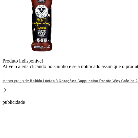
Produto indisponível
Ative o alerta clicando no sininho e seja notificado assim que o produ
Menor preço de
Bebida Láctea 3 Corações Cappuccino Pronto Wey Cafeína 
publicidade