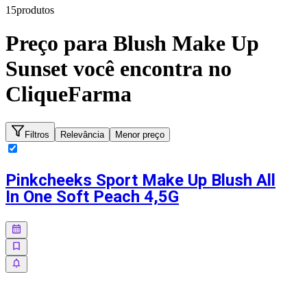
15
produto
s
Preço para
Blush Make Up
Sunset
você encontra no
CliqueFarma
Filtros
Relevância
Menor preço
Pinkcheeks Sport Make Up Blush All
In One Soft Peach 4,5G