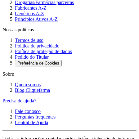
Drogarias/Farmácias parceiras
Fabricantes A-Z
Genéricos A-Z
Princípios Ativos A-Z
Nossas políticas
Termos de uso
Política de privacidade
Política de proteção de dados
Pedido do Titular
Preferência de Cookies
Sobre
Quem somos
Blog Cliquefarma
Precisa de ajuda?
Fale conosco
Perguntas frequentes
Central de Ajuda
Todas as informações contidas neste site têm a intenção de informar