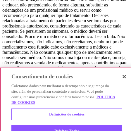
e educar, não pretendendo, de forma alguma, substituir as
orientações de um profissional médico ou servir como
recomendação para qualquer tipo de tratamento. Decisões
relacionadas a tratamento de pacientes devem ser tomadas por
profissionais autorizados, considerando as características de cada
paciente. Se persistirem os sintomas, o médico deverá ser
consultado. Procure um médico e o farmacêutico. Leia a bula. Não
comercializamos, não indicamos, não receitamos, nenhum tipo de
medicamento essa função cabe exclusivamente a médicos e
farmacêuticos. Não consuma qualquer tipo de medicamento sem
consultar seu médico. Não somos uma loja ou marketplace, ou seja,
não realizamos a venda de medicamentos, apenas contribuímos para
que você encontre o preço mais barato, comparando os preços de
produtos farmacêuticos. Contribuímos e damos auxílio para que sua
Consentimento de cookies
experiência seja bem-sucedida, mas a finalização da compra
acontece nos sites das nossas lojas parceiras.
Coletamos dados para melhorar o desempenho e segurança do
site, além de personalizar conteúdo e anúncios. Você pode
© 2025 Afya Participações S.A. - todos os direitos reservados.
configurar suas preferências e conferir também nossa
POLÍTICA
Alameda Lorena, 269 - Jardim Paulista - São Paulo / SP - CEP.:
DE COOKIES
01424-001 - CNPJ 23.399.329/0002-53.
Definições de cookies
Rejeitar Todos