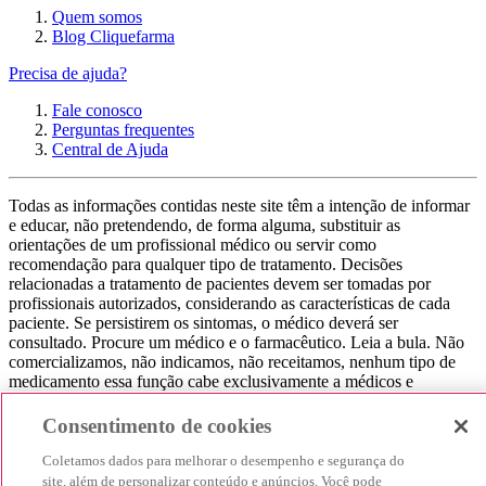
Quem somos
Blog Cliquefarma
Precisa de ajuda?
Fale conosco
Perguntas frequentes
Central de Ajuda
Todas as informações contidas neste site têm a intenção de informar
e educar, não pretendendo, de forma alguma, substituir as
orientações de um profissional médico ou servir como
recomendação para qualquer tipo de tratamento. Decisões
relacionadas a tratamento de pacientes devem ser tomadas por
profissionais autorizados, considerando as características de cada
paciente. Se persistirem os sintomas, o médico deverá ser
consultado. Procure um médico e o farmacêutico. Leia a bula. Não
comercializamos, não indicamos, não receitamos, nenhum tipo de
medicamento essa função cabe exclusivamente a médicos e
farmacêuticos. Não consuma qualquer tipo de medicamento sem
consultar seu médico. Não somos uma loja ou marketplace, ou seja,
Consentimento de cookies
não realizamos a venda de medicamentos, apenas contribuímos para
que você encontre o preço mais barato, comparando os preços de
Coletamos dados para melhorar o desempenho e segurança do
produtos farmacêuticos. Contribuímos e damos auxílio para que sua
site, além de personalizar conteúdo e anúncios. Você pode