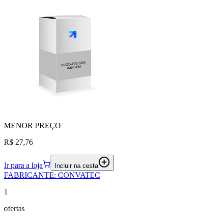
MENOR
PREÇO
R$ 27,76
Ir para a loja
Incluir na cesta
FABRICANTE
:
CONVATEC
1
ofertas