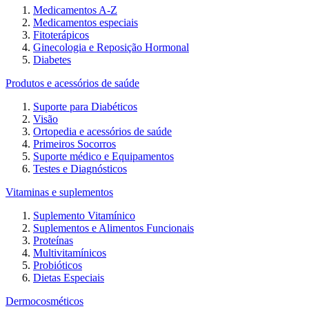
Medicamentos A-Z
Medicamentos especiais
Fitoterápicos
Ginecologia e Reposição Hormonal
Diabetes
Produtos e acessórios de saúde
Suporte para Diabéticos
Visão
Ortopedia e acessórios de saúde
Primeiros Socorros
Suporte médico e Equipamentos
Testes e Diagnósticos
Vitaminas e suplementos
Suplemento Vitamínico
Suplementos e Alimentos Funcionais
Proteínas
Multivitamínicos
Probióticos
Dietas Especiais
Dermocosméticos