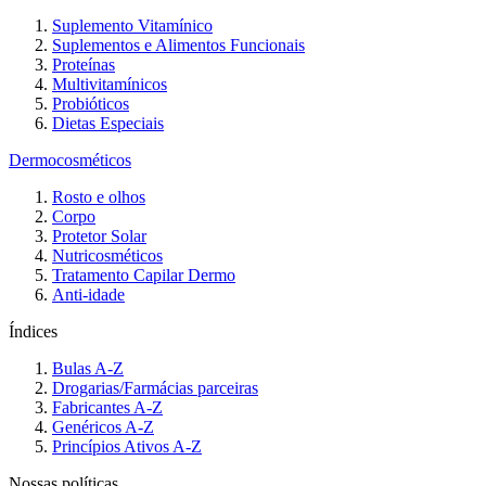
Suplemento Vitamínico
Suplementos e Alimentos Funcionais
Proteínas
Multivitamínicos
Probióticos
Dietas Especiais
Dermocosméticos
Rosto e olhos
Corpo
Protetor Solar
Nutricosméticos
Tratamento Capilar Dermo
Anti-idade
Índices
Bulas A-Z
Drogarias/Farmácias parceiras
Fabricantes A-Z
Genéricos A-Z
Princípios Ativos A-Z
Nossas políticas