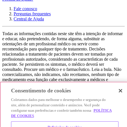
Fale conosco
Perguntas frequentes
Central de Ajuda
Todas as informações contidas neste site têm a intenção de informar
e educar, não pretendendo, de forma alguma, substituir as
orientações de um profissional médico ou servir como
recomendação para qualquer tipo de tratamento. Decisões
relacionadas a tratamento de pacientes devem ser tomadas por
profissionais autorizados, considerando as características de cada
paciente. Se persistirem os sintomas, o médico deverá ser
consultado. Procure um médico e o farmacêutico. Leia a bula. Não
comercializamos, não indicamos, não receitamos, nenhum tipo de
medicamento essa função cabe exclusivamente a médicos e
farmacêuticos. Não consuma qualquer tipo de medicamento sem
consultar seu médico. Não somos uma loja ou marketplace, ou seja,
Consentimento de cookies
não realizamos a venda de medicamentos, apenas contribuímos para
Coletamos dados para melhorar o desempenho e segurança do
que você encontre o preço mais barato, comparando os preços de
produtos farmacêuticos. Contribuímos e damos auxílio para que sua
site, além de personalizar conteúdo e anúncios. Você pode
experiência seja bem-sucedida, mas a finalização da compra
configurar suas preferências e conferir também nossa
POLÍTICA
acontece nos sites das nossas lojas parceiras.
DE COOKIES
© 2025 Afya Participações S.A. - todos os direitos reservados.