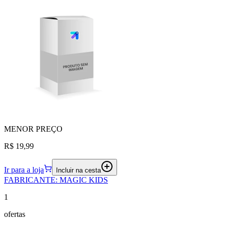
MENOR
PREÇO
R$ 19,99
Ir para a loja
Incluir na cesta
FABRICANTE
:
MAGIC KIDS
1
ofertas