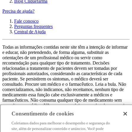
Blog Cliquefarma
Precisa de ajuda?
Fale conosco
Perguntas frequentes
Central de Ajuda
Todas as informações contidas neste site têm a intenção de informar
e educar, não pretendendo, de forma alguma, substituir as
orientações de um profissional médico ou servir como
recomendação para qualquer tipo de tratamento. Decisões
relacionadas a tratamento de pacientes devem ser tomadas por
profissionais autorizados, considerando as características de cada
paciente. Se persistirem os sintomas, o médico deverá ser
consultado. Procure um médico e o farmacêutico. Leia a bula. Não
comercializamos, não indicamos, não receitamos, nenhum tipo de
medicamento essa função cabe exclusivamente a médicos e
farmacêuticos. Não consuma qualquer tipo de medicamento sem
consultar seu médico. Não somos uma loja ou marketplace, ou seja,
não realizamos a venda de medicamentos, apenas contribuímos para
Consentimento de cookies
que você encontre o preço mais barato, comparando os preços de
produtos farmacêuticos. Contribuímos e damos auxílio para que sua
Coletamos dados para melhorar o desempenho e segurança do
experiência seja bem-sucedida, mas a finalização da compra
site, além de personalizar conteúdo e anúncios. Você pode
acontece nos sites das nossas lojas parceiras.