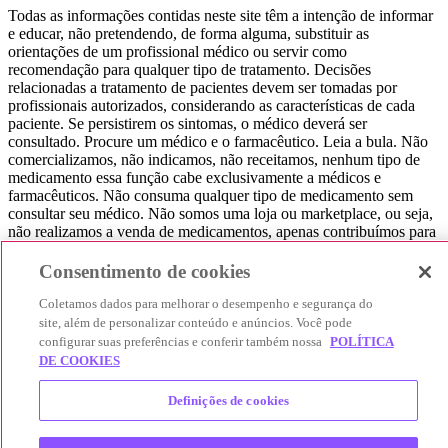
Todas as informações contidas neste site têm a intenção de informar
e educar, não pretendendo, de forma alguma, substituir as
orientações de um profissional médico ou servir como
recomendação para qualquer tipo de tratamento. Decisões
relacionadas a tratamento de pacientes devem ser tomadas por
profissionais autorizados, considerando as características de cada
paciente. Se persistirem os sintomas, o médico deverá ser
consultado. Procure um médico e o farmacêutico. Leia a bula. Não
comercializamos, não indicamos, não receitamos, nenhum tipo de
medicamento essa função cabe exclusivamente a médicos e
farmacêuticos. Não consuma qualquer tipo de medicamento sem
consultar seu médico. Não somos uma loja ou marketplace, ou seja,
não realizamos a venda de medicamentos, apenas contribuímos para
que você encontre o preço mais barato, comparando os preços de
produtos farmacêuticos. Contribuímos e damos auxílio para que sua
Consentimento de cookies
experiência seja bem-sucedida, mas a finalização da compra
acontece nos sites das nossas lojas parceiras.
Coletamos dados para melhorar o desempenho e segurança do
site, além de personalizar conteúdo e anúncios. Você pode
© 2025 Afya Participações S.A. - todos os direitos reservados.
configurar suas preferências e conferir também nossa
POLÍTICA
Alameda Lorena, 269 - Jardim Paulista - São Paulo / SP - CEP.:
DE COOKIES
01424-001 - CNPJ 23.399.329/0002-53.
Definições de cookies