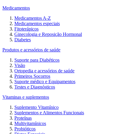
Medicamentos
Medicamentos A-Z
Medicamentos especiais
Fitoterápicos
Ginecologia e Reposição Hormonal
Diabetes
Produtos e acessórios de saúde
Suporte para Diabéticos
Visão
Ortopedia e acessórios de saúde
Primeiros Socorros
Suporte médico e Equipamentos
Testes e Diagnósticos
Vitaminas e suplementos
Suplemento Vitamínico
Suplementos e Alimentos Funcionais
Proteínas
Multivitamínicos
Probióticos