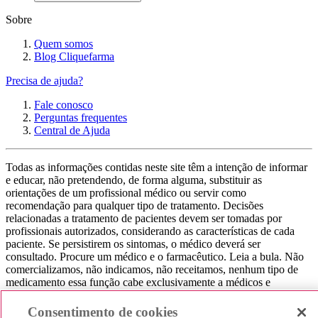
Sobre
Quem somos
Blog Cliquefarma
Precisa de ajuda?
Fale conosco
Perguntas frequentes
Central de Ajuda
Todas as informações contidas neste site têm a intenção de informar
e educar, não pretendendo, de forma alguma, substituir as
orientações de um profissional médico ou servir como
recomendação para qualquer tipo de tratamento. Decisões
relacionadas a tratamento de pacientes devem ser tomadas por
profissionais autorizados, considerando as características de cada
paciente. Se persistirem os sintomas, o médico deverá ser
consultado. Procure um médico e o farmacêutico. Leia a bula. Não
comercializamos, não indicamos, não receitamos, nenhum tipo de
medicamento essa função cabe exclusivamente a médicos e
farmacêuticos. Não consuma qualquer tipo de medicamento sem
consultar seu médico. Não somos uma loja ou marketplace, ou seja,
Consentimento de cookies