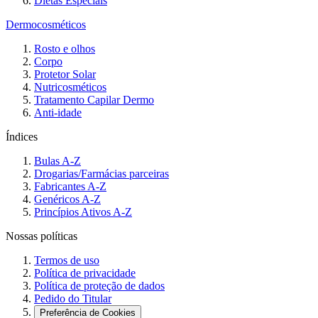
Dietas Especiais
Dermocosméticos
Rosto e olhos
Corpo
Protetor Solar
Nutricosméticos
Tratamento Capilar Dermo
Anti-idade
Índices
Bulas A-Z
Drogarias/Farmácias parceiras
Fabricantes A-Z
Genéricos A-Z
Princípios Ativos A-Z
Nossas políticas
Termos de uso
Política de privacidade
Política de proteção de dados
Pedido do Titular
Preferência de Cookies