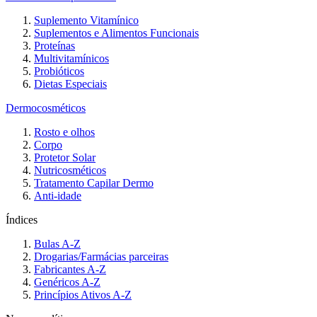
Suplemento Vitamínico
Suplementos e Alimentos Funcionais
Proteínas
Multivitamínicos
Probióticos
Dietas Especiais
Dermocosméticos
Rosto e olhos
Corpo
Protetor Solar
Nutricosméticos
Tratamento Capilar Dermo
Anti-idade
Índices
Bulas A-Z
Drogarias/Farmácias parceiras
Fabricantes A-Z
Genéricos A-Z
Princípios Ativos A-Z