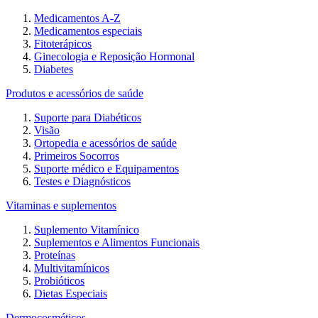
Medicamentos A-Z
Medicamentos especiais
Fitoterápicos
Ginecologia e Reposição Hormonal
Diabetes
Produtos e acessórios de saúde
Suporte para Diabéticos
Visão
Ortopedia e acessórios de saúde
Primeiros Socorros
Suporte médico e Equipamentos
Testes e Diagnósticos
Vitaminas e suplementos
Suplemento Vitamínico
Suplementos e Alimentos Funcionais
Proteínas
Multivitamínicos
Probióticos
Dietas Especiais
Dermocosméticos