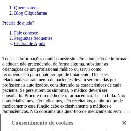
Quem somos
Blog Cliquefarma
Precisa de ajuda?
Fale conosco
Perguntas frequentes
Central de Ajuda
Todas as informações contidas neste site têm a intenção de informar
e educar, não pretendendo, de forma alguma, substituir as
orientações de um profissional médico ou servir como
recomendação para qualquer tipo de tratamento. Decisões
relacionadas a tratamento de pacientes devem ser tomadas por
profissionais autorizados, considerando as características de cada
paciente. Se persistirem os sintomas, o médico deverá ser
consultado. Procure um médico e o farmacêutico. Leia a bula. Não
comercializamos, não indicamos, não receitamos, nenhum tipo de
medicamento essa função cabe exclusivamente a médicos e
farmacêuticos. Não consuma qualquer tipo de medicamento sem
consultar seu médico. Não somos uma loja ou marketplace, ou seja,
não realizamos a venda de medicamentos, apenas contribuímos para
Consentimento de cookies
que você encontre o preço mais barato, comparando os preços de