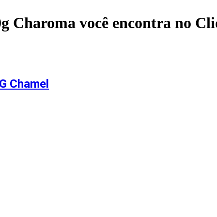
0g Charoma
você encontra no C
0G Chamel