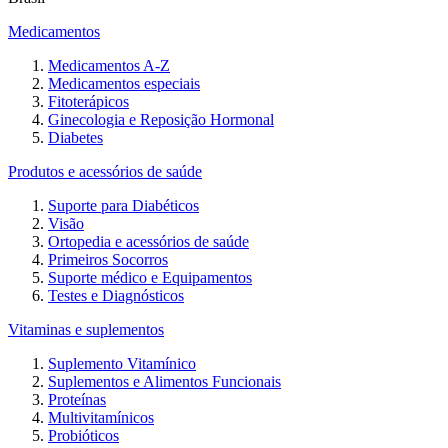
Medicamentos
Medicamentos A-Z
Medicamentos especiais
Fitoterápicos
Ginecologia e Reposição Hormonal
Diabetes
Produtos e acessórios de saúde
Suporte para Diabéticos
Visão
Ortopedia e acessórios de saúde
Primeiros Socorros
Suporte médico e Equipamentos
Testes e Diagnósticos
Vitaminas e suplementos
Suplemento Vitamínico
Suplementos e Alimentos Funcionais
Proteínas
Multivitamínicos
Probióticos