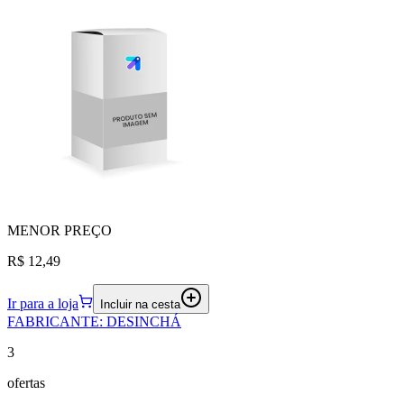
MENOR
PREÇO
R$ 12,49
Ir para a loja
Incluir na cesta
FABRICANTE
:
DESINCHÁ
3
ofertas