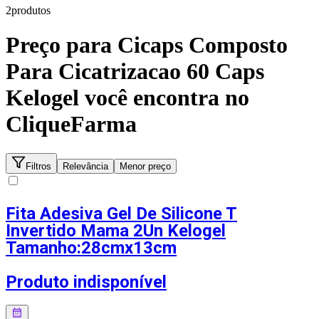
2
produto
s
Preço para
Cicaps Composto
Para Cicatrizacao 60 Caps
Kelogel
você encontra no
CliqueFarma
Filtros
Relevância
Menor preço
Fita Adesiva Gel De Silicone T
Invertido Mama 2Un Kelogel
Tamanho:28cmx13cm
Produto indisponível