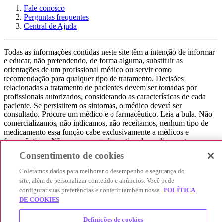
Fale conosco
Perguntas frequentes
Central de Ajuda
Todas as informações contidas neste site têm a intenção de informar
e educar, não pretendendo, de forma alguma, substituir as
orientações de um profissional médico ou servir como
recomendação para qualquer tipo de tratamento. Decisões
relacionadas a tratamento de pacientes devem ser tomadas por
profissionais autorizados, considerando as características de cada
paciente. Se persistirem os sintomas, o médico deverá ser
consultado. Procure um médico e o farmacêutico. Leia a bula. Não
comercializamos, não indicamos, não receitamos, nenhum tipo de
medicamento essa função cabe exclusivamente a médicos e
farmacêuticos. Não consuma qualquer tipo de medicamento sem
consultar seu médico. Não somos uma loja ou marketplace, ou seja,
Consentimento de cookies
não realizamos a venda de medicamentos, apenas contribuímos para
que você encontre o preço mais barato, comparando os preços de
Coletamos dados para melhorar o desempenho e segurança do
produtos farmacêuticos. Contribuímos e damos auxílio para que sua
site, além de personalizar conteúdo e anúncios. Você pode
experiência seja bem-sucedida, mas a finalização da compra
configurar suas preferências e conferir também nossa
POLÍTICA
acontece nos sites das nossas lojas parceiras.
DE COOKIES
© 2025 Afya Participações S.A. - todos os direitos reservados.
Definições de cookies
Alameda Lorena, 269 - Jardim Paulista - São Paulo / SP - CEP.: