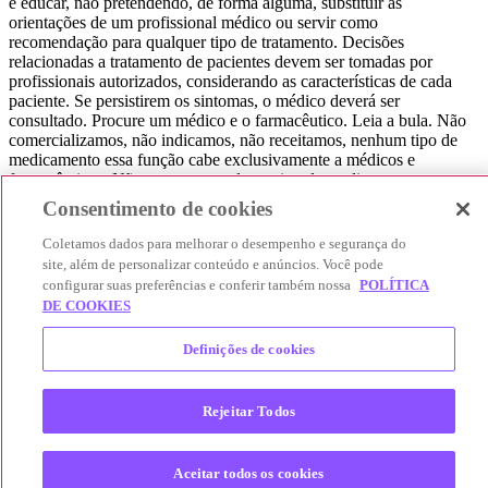
e educar, não pretendendo, de forma alguma, substituir as
orientações de um profissional médico ou servir como
recomendação para qualquer tipo de tratamento. Decisões
relacionadas a tratamento de pacientes devem ser tomadas por
profissionais autorizados, considerando as características de cada
paciente. Se persistirem os sintomas, o médico deverá ser
consultado. Procure um médico e o farmacêutico. Leia a bula. Não
comercializamos, não indicamos, não receitamos, nenhum tipo de
medicamento essa função cabe exclusivamente a médicos e
farmacêuticos. Não consuma qualquer tipo de medicamento sem
consultar seu médico. Não somos uma loja ou marketplace, ou seja,
Consentimento de cookies
não realizamos a venda de medicamentos, apenas contribuímos para
que você encontre o preço mais barato, comparando os preços de
Coletamos dados para melhorar o desempenho e segurança do
produtos farmacêuticos. Contribuímos e damos auxílio para que sua
site, além de personalizar conteúdo e anúncios. Você pode
experiência seja bem-sucedida, mas a finalização da compra
configurar suas preferências e conferir também nossa
POLÍTICA
acontece nos sites das nossas lojas parceiras.
DE COOKIES
© 2025 Afya Participações S.A. - todos os direitos reservados.
Definições de cookies
Alameda Lorena, 269 - Jardim Paulista - São Paulo / SP - CEP.:
01424-001 - CNPJ 23.399.329/0002-53.
Rejeitar Todos
Aceitar todos os cookies