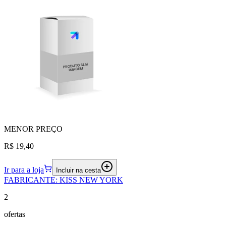
MENOR
PREÇO
R$ 19,40
Ir para a loja
Incluir na cesta
FABRICANTE
:
KISS NEW YORK
2
ofertas