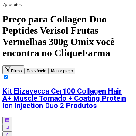
7
produto
s
Preço para
Collagen Duo
Peptides Verisol Frutas
Vermelhas 300g Omix
você
encontra no CliqueFarma
Filtros
Relevância
Menor preço
Kit Elizavecca Cer100 Collagen Hair
A+ Muscle Tornado + Coating Protein
Ion Injection Duo 2 Produtos