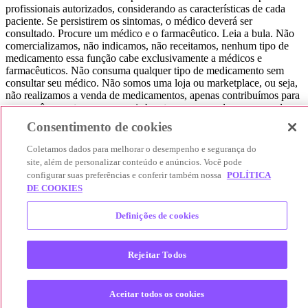
profissionais autorizados, considerando as características de cada
paciente. Se persistirem os sintomas, o médico deverá ser
consultado. Procure um médico e o farmacêutico. Leia a bula. Não
comercializamos, não indicamos, não receitamos, nenhum tipo de
medicamento essa função cabe exclusivamente a médicos e
farmacêuticos. Não consuma qualquer tipo de medicamento sem
consultar seu médico. Não somos uma loja ou marketplace, ou seja,
não realizamos a venda de medicamentos, apenas contribuímos para
que você encontre o preço mais barato, comparando os preços de
produtos farmacêuticos. Contribuímos e damos auxílio para que sua
Consentimento de cookies
experiência seja bem-sucedida, mas a finalização da compra
acontece nos sites das nossas lojas parceiras.
Coletamos dados para melhorar o desempenho e segurança do
site, além de personalizar conteúdo e anúncios. Você pode
© 2025 Afya Participações S.A. - todos os direitos reservados.
configurar suas preferências e conferir também nossa
POLÍTICA
Alameda Lorena, 269 - Jardim Paulista - São Paulo / SP - CEP.:
DE COOKIES
01424-001 - CNPJ 23.399.329/0002-53.
Definições de cookies
Rejeitar Todos
Aceitar todos os cookies