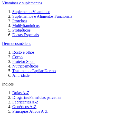
Vitaminas e suplementos
Suplemento Vitamínico
Suplementos e Alimentos Funcionais
Proteínas
Multivitamínicos
Probióticos
Dietas Especiais
Dermocosméticos
Rosto e olhos
Corpo
Protetor Solar
Nutricosméticos
Tratamento Capilar Dermo
Anti-idade
Índices
Bulas A-Z
Drogarias/Farmácias parceiras
Fabricantes A-Z
Genéricos A-Z
Princípios Ativos A-Z