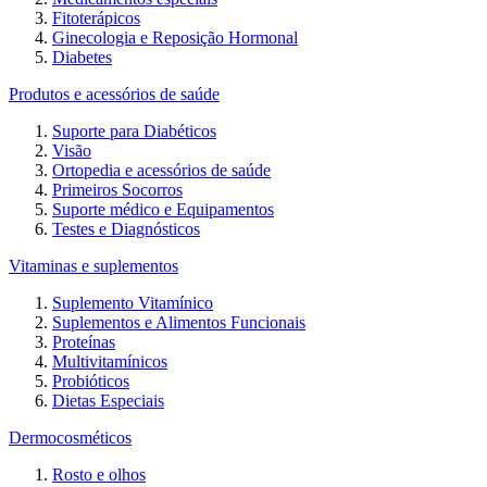
Fitoterápicos
Ginecologia e Reposição Hormonal
Diabetes
Produtos e acessórios de saúde
Suporte para Diabéticos
Visão
Ortopedia e acessórios de saúde
Primeiros Socorros
Suporte médico e Equipamentos
Testes e Diagnósticos
Vitaminas e suplementos
Suplemento Vitamínico
Suplementos e Alimentos Funcionais
Proteínas
Multivitamínicos
Probióticos
Dietas Especiais
Dermocosméticos
Rosto e olhos