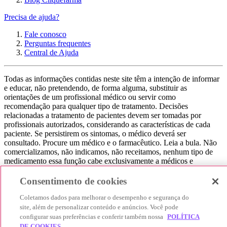
Precisa de ajuda?
Fale conosco
Perguntas frequentes
Central de Ajuda
Todas as informações contidas neste site têm a intenção de informar
e educar, não pretendendo, de forma alguma, substituir as
orientações de um profissional médico ou servir como
recomendação para qualquer tipo de tratamento. Decisões
relacionadas a tratamento de pacientes devem ser tomadas por
profissionais autorizados, considerando as características de cada
paciente. Se persistirem os sintomas, o médico deverá ser
consultado. Procure um médico e o farmacêutico. Leia a bula. Não
comercializamos, não indicamos, não receitamos, nenhum tipo de
medicamento essa função cabe exclusivamente a médicos e
farmacêuticos. Não consuma qualquer tipo de medicamento sem
consultar seu médico. Não somos uma loja ou marketplace, ou seja,
Consentimento de cookies
não realizamos a venda de medicamentos, apenas contribuímos para
que você encontre o preço mais barato, comparando os preços de
Coletamos dados para melhorar o desempenho e segurança do
produtos farmacêuticos. Contribuímos e damos auxílio para que sua
site, além de personalizar conteúdo e anúncios. Você pode
experiência seja bem-sucedida, mas a finalização da compra
configurar suas preferências e conferir também nossa
POLÍTICA
acontece nos sites das nossas lojas parceiras.
DE COOKIES