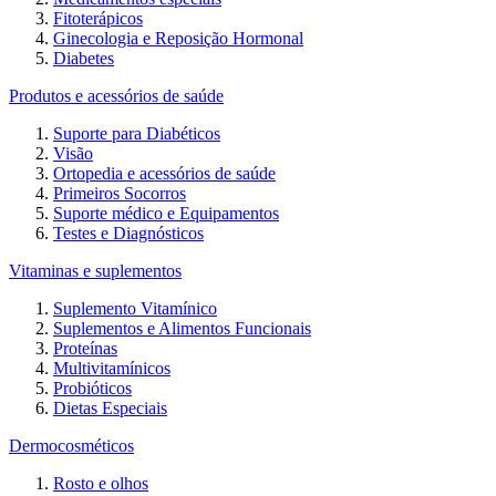
Fitoterápicos
Ginecologia e Reposição Hormonal
Diabetes
Produtos e acessórios de saúde
Suporte para Diabéticos
Visão
Ortopedia e acessórios de saúde
Primeiros Socorros
Suporte médico e Equipamentos
Testes e Diagnósticos
Vitaminas e suplementos
Suplemento Vitamínico
Suplementos e Alimentos Funcionais
Proteínas
Multivitamínicos
Probióticos
Dietas Especiais
Dermocosméticos
Rosto e olhos