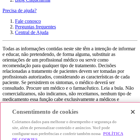
Precisa de ajuda?
Fale conosco
Perguntas frequentes
Central de Ajuda
Todas as informações contidas neste site têm a intenção de informar
e educar, não pretendendo, de forma alguma, substituir as
orientações de um profissional médico ou servir como
recomendação para qualquer tipo de tratamento. Decisões
relacionadas a tratamento de pacientes devem ser tomadas por
profissionais autorizados, considerando as características de cada
paciente. Se persistirem os sintomas, o médico deverá ser
consultado. Procure um médico e o farmacêutico. Leia a bula. Não
comercializamos, não indicamos, não receitamos, nenhum tipo de
medicamento essa função cabe exclusivamente a médicos e
farmacêuticos. Não consuma qualquer tipo de medicamento sem
consultar seu médico. Não somos uma loja ou marketplace, ou seja,
Consentimento de cookies
não realizamos a venda de medicamentos, apenas contribuímos para
que você encontre o preço mais barato, comparando os preços de
Coletamos dados para melhorar o desempenho e segurança do
produtos farmacêuticos. Contribuímos e damos auxílio para que sua
site, além de personalizar conteúdo e anúncios. Você pode
experiência seja bem-sucedida, mas a finalização da compra
configurar suas preferências e conferir também nossa
POLÍTICA
acontece nos sites das nossas lojas parceiras.
DE COOKIES