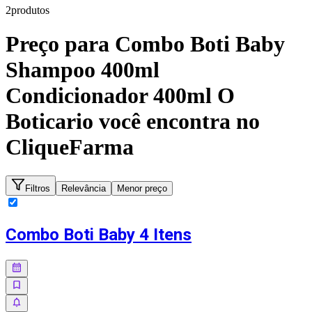
2
produto
s
Preço para
Combo Boti Baby
Shampoo 400ml
Condicionador 400ml O
Boticario
você encontra no
CliqueFarma
Filtros
Relevância
Menor preço
Combo Boti Baby 4 Itens