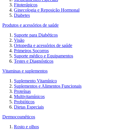
Fitoterápicos
Ginecologia e Reposição Hormonal
Diabetes
Produtos e acessórios de saúde
Suporte para Diabéticos
Visão
Ortopedia e acessórios de saúde
Primeiros Socorros
Suporte médico e Equipamentos
Testes e Diagnósticos
Vitaminas e suplementos
Suplemento Vitamínico
Suplementos e Alimentos Funcionais
Proteínas
Multivitamínicos
Probióticos
Dietas Especiais
Dermocosméticos
Rosto e olhos