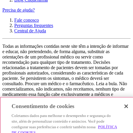
Precisa de ajuda?
Fale conosco
Perguntas frequentes
Central de Ajuda
Todas as informações contidas neste site têm a intenção de informar
e educar, não pretendendo, de forma alguma, substituir as
orientações de um profissional médico ou servir como
recomendação para qualquer tipo de tratamento. Decisões
relacionadas a tratamento de pacientes devem ser tomadas por
profissionais autorizados, considerando as características de cada
paciente. Se persistirem os sintomas, o médico deverá ser
consultado. Procure um médico e o farmacêutico. Leia a bula. Não
comercializamos, não indicamos, não receitamos, nenhum tipo de
medicamento essa função cabe exclusivamente a médicos e
farmacêuticos. Não consuma qualquer tipo de medicamento sem
consultar seu médico. Não somos uma loja ou marketplace, ou seja,
Consentimento de cookies
não realizamos a venda de medicamentos, apenas contribuímos para
que você encontre o preço mais barato, comparando os preços de
Coletamos dados para melhorar o desempenho e segurança do
produtos farmacêuticos. Contribuímos e damos auxílio para que sua
site, além de personalizar conteúdo e anúncios. Você pode
experiência seja bem-sucedida, mas a finalização da compra
configurar suas preferências e conferir também nossa
POLÍTICA
acontece nos sites das nossas lojas parceiras.
DE COOKIES