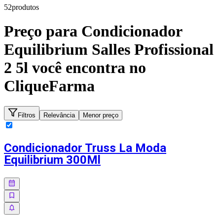
52
produto
s
Preço para
Condicionador
Equilibrium Salles Profissional
2 5l
você encontra no
CliqueFarma
Filtros
Relevância
Menor preço
Condicionador Truss La Moda
Equilibrium 300Ml