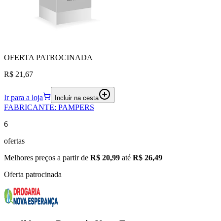
OFERTA
PATROCINADA
R$ 21,67
Ir para a loja
Incluir na cesta
FABRICANTE
:
PAMPERS
6
ofertas
Melhores preços a partir de
R$ 20,99
até
R$ 26,49
Oferta patrocinada