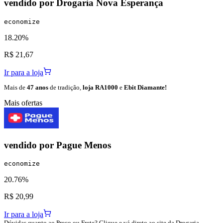
vendido por
Drogaria Nova Esperança
economize
18.20%
R$ 21,67
Ir para a loja
Mais de
47 anos
de tradição,
loja RA1000
e
Ebit Diamante!
Mais ofertas
vendido por
Pague Menos
economize
20.76%
R$ 20,99
Ir para a loja
Dúvidas quanto ao Preço ou Frete? Clique e vá direto ao site da Drogaria.