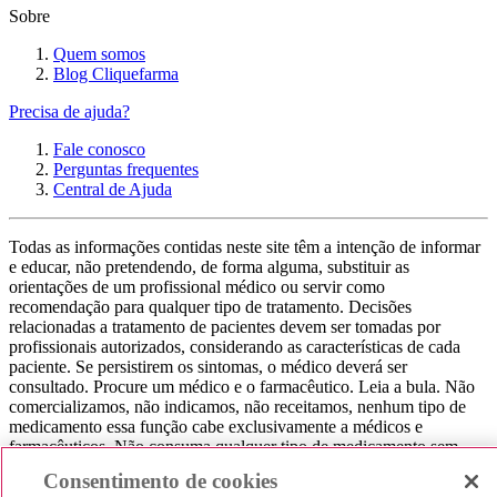
Sobre
Quem somos
Blog Cliquefarma
Precisa de ajuda?
Fale conosco
Perguntas frequentes
Central de Ajuda
Todas as informações contidas neste site têm a intenção de informar
e educar, não pretendendo, de forma alguma, substituir as
orientações de um profissional médico ou servir como
recomendação para qualquer tipo de tratamento. Decisões
relacionadas a tratamento de pacientes devem ser tomadas por
profissionais autorizados, considerando as características de cada
paciente. Se persistirem os sintomas, o médico deverá ser
consultado. Procure um médico e o farmacêutico. Leia a bula. Não
comercializamos, não indicamos, não receitamos, nenhum tipo de
medicamento essa função cabe exclusivamente a médicos e
farmacêuticos. Não consuma qualquer tipo de medicamento sem
consultar seu médico. Não somos uma loja ou marketplace, ou seja,
Consentimento de cookies
não realizamos a venda de medicamentos, apenas contribuímos para