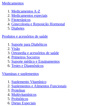
Medicamentos
Medicamentos A-Z
Medicamentos especiais
Fitoterápicos
Ginecologia e Reposição Hormonal
Diabetes
Produtos e acessórios de saúde
Suporte para Diabéticos
Visão
Ortopedia e acessórios de saúde
Primeiros Socorros
Suporte médico e Equipamentos
Testes e Diagnósticos
Vitaminas e suplementos
Suplemento Vitamínico
Suplementos e Alimentos Funcionais
Proteínas
Multivitamínicos
Probióticos
Dietas Especiais