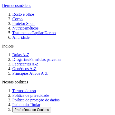
Dermocosméticos
Rosto e olhos
Corpo
Protetor Solar
Nutricosméticos
Tratamento Capilar Dermo
Anti-idade
Índices
Bulas A-Z
Drogarias/Farmácias parceiras
Fabricantes A-Z
Genéricos A-Z
Princípios Ativos A-Z
Nossas políticas
Termos de uso
Política de privacidade
Política de proteção de dados
Pedido do Titular
Preferência de Cookies